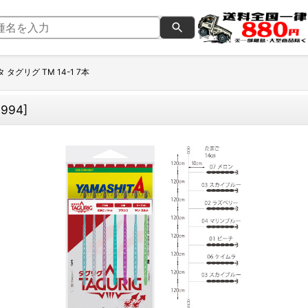
 タグリグ TM 14-1 7本
6994
]