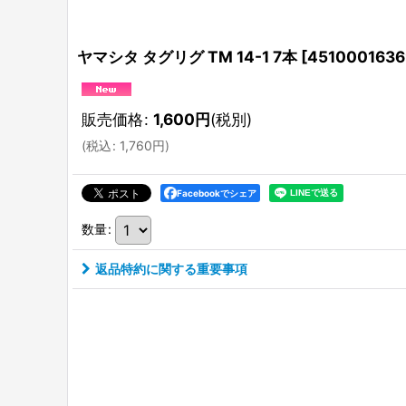
ヤマシタ タグリグ TM 14-1 7本
[
451000163
販売価格
:
1,600
円
(税別)
(
税込
:
1,760
円
)
Facebookでシェア
数量
:
返品特約に関する重要事項