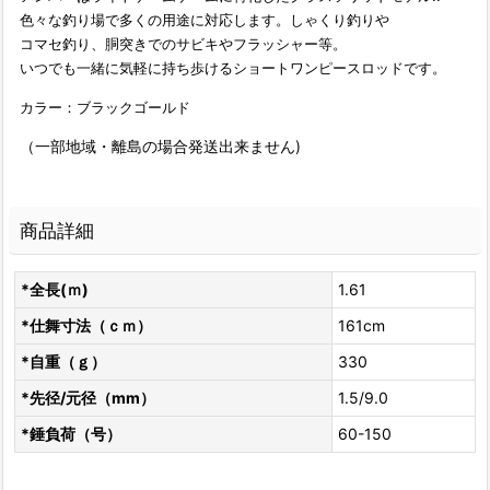
色々な釣り場で多くの用途に対応します。しゃくり釣りや
コマセ釣り、胴突きでのサビキやフラッシャー等。
いつでも一緒に気軽に持ち歩けるショートワンピースロッドです。
カラー：ブラックゴールド
（一部地域・離島の場合発送出来ません)
商品詳細
*全長(ｍ)
1.61
*仕舞寸法（ｃｍ）
161cm
*自重（ｇ）
330
*先径/元径（mm）
1.5/9.0
*錘負荷（号）
60-150