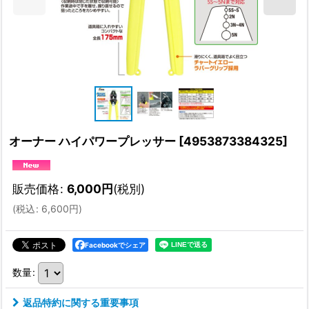
オーナー ハイパワープレッサー
[
4953873384325
]
販売価格
:
6,000
円
(税別)
(
税込
:
6,600
円
)
Facebookでシェア
数量
:
返品特約に関する重要事項