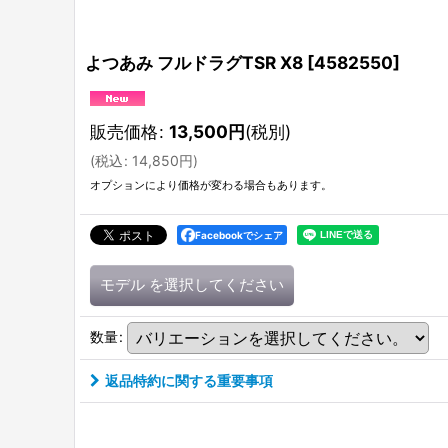
よつあみ フルドラグTSR X8
[
4582550
]
販売価格
:
13,500
円
(税別)
(
税込
:
14,850
円
)
オプションにより価格が変わる場合もあります。
Facebookでシェア
モデル
を選択してください
数量
:
返品特約に関する重要事項