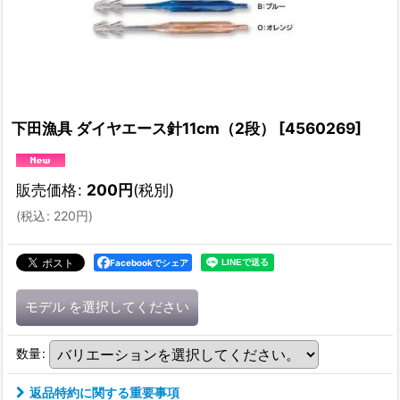
下田漁具 ダイヤエース針11cm（2段）
[
4560269
]
販売価格
:
200
円
(税別)
(
税込
:
220
円
)
Facebookでシェア
モデル
を選択してください
数量
:
返品特約に関する重要事項