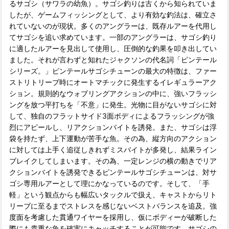
るサゴシ（サワラの幼魚）。サゴシ釣りは古くから知られていま
したが、ゲームフィッシングとして、より有効な釣法は、確立さ
れていないのが現状。多くのアングラーは、既存ルアーを代用し
てサゴシを追い求めています。一部のアングラーは、サゴシ釣り
に適したルアーを見出して使用し、圧倒的な釣果を叩き出してい
ました。それが言わずと知れたジャクソンの代名詞「ピンテール
シリーズ。」ピンテールサゴシチューンの最大の特徴は、ファー
ストリトリーブ時にオートマチックに発生するイレギュラーアク
ション。規則的なウォブリングアクションの中に、強いフラッシ
ングを放つ平打ちを「不意」に発生。光物に目がないサゴシに対
して、独自のフラットサイド3面ボディによるフラッシングが強
烈にアピールし、リアクションバイトを誘発。また、サゴシは浮
袋を持たず、上下運動が苦手な魚。その為、縦方向のアクション
に対しては上手く追従しきれずミスバイトが多発し、結果ライン
ブレイクしてしまいます。その為、一定レンジの横の動きでリア
クションバイトを誘発できるピンテールサゴシチューンは、対サ
ゴシ専用ルアーとして理にかなっているのです。そして、「手
軽」という観点からも幅広いタックルで扱え、キャストからリト
リーブに至るまでストレスを感じないベストバランスを追及。強
度面を考慮した貫通ワイヤーを採用し、仮にボディーが破断した
際にも貴重な魚を確実にキャッチすることが可能です。サゴシの