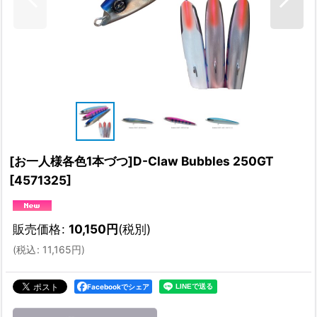
[お一人様各色1本づつ]D-Claw Bubbles 250GT
[
4571325
]
販売価格
:
10,150
円
(税別)
(
税込
:
11,165
円
)
Facebookでシェア