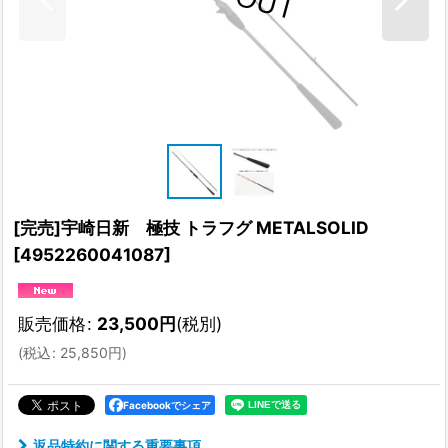
[完売]宇崎日新 極技 トラフグ METALSOLID
[
4952260041087
]
販売価格
:
23,500
円
(税別)
(
税込
:
25,850
円
)
Facebookでシェア
返品特約に関する重要事項