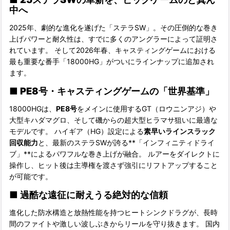
中へ
2025年、劇的な進化を遂げた「ステラSW」。その圧倒的な巻き
上げパワーと耐久性は、すでに多くのアングラーによって証明さ
れています。 そして2026年春、キャスティングゲームにおける
最も重要な番手「18000HG」がついにラインナップに追加され
ます。
■ PE8号・キャスティングゲームの「世界基準」
18000HGは、
PE8号
をメインに使用するGT（ロウニンアジ）や
大型キハダマグロ、そして磯からの超大型ヒラマサ狙いに最適な
モデルです。 ハイギア（HG）設定による
素早いラインスラック
回収能力
と、最新のステラSWが誇る**「インフィニティドライ
ブ」**によるパワフルな巻き上げが融合。 ルアーをダイレクトに
操作し、ヒット後は主導権を渡さず強引にリフトアップすること
が可能です。
■ 過酷な遠征に耐えうる絶対的な信頼
進化した防水構造と放熱性能を持つヒートシンクドラグが、長時
間のファイトや激しい波しぶきからリールを守り抜きます。 国内