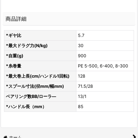
商品詳細
*ギヤ比
5.7
*最大ドラグ力(N/kg)
30
*自重(g)
900
*糸巻量
PE 5-500, 6-400, 8-300
*最大巻上長(cm/ハンドル1回転)
128
*スプール寸法(径mm/幅mm)
71.5/28
ベアリング数BB/ローラ―
13/1
*ハンドル長（mm）
85
ホーム