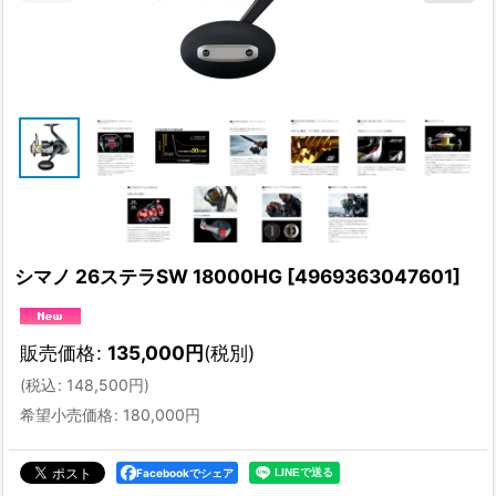
シマノ 26ステラSW 18000HG
[
4969363047601
]
販売価格
:
135,000
円
(税別)
(
税込
:
148,500
円
)
希望小売価格
:
180,000
円
Facebookでシェア