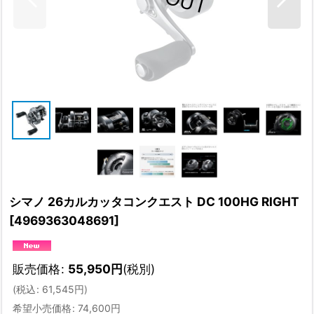
シマノ 26カルカッタコンクエスト DC 100HG RIGHT
[
4969363048691
]
販売価格
:
55,950
円
(税別)
(
税込
:
61,545
円
)
希望小売価格
:
74,600
円