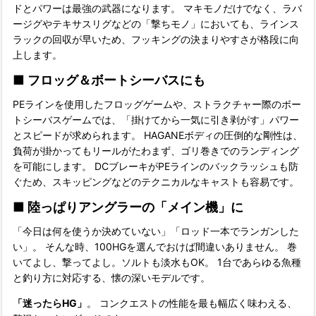
ドとパワーは最強の武器になります。 マキモノだけでなく、ラバ
ージグやテキサスリグなどの「撃ちモノ」においても、ラインス
ラックの回収が早いため、フッキングの決まりやすさが格段に向
上します。
■
フロッグ＆ボートシーバスにも
PEラインを使用したフロッグゲームや、ストラクチャー際のボー
トシーバスゲームでは、「掛けてから一気に引き剥がす」パワー
とスピードが求められます。 HAGANEボディの圧倒的な剛性は、
負荷が掛かってもリールがたわまず、ゴリ巻きでのランディング
を可能にします。 DCブレーキがPEラインのバックラッシュも防
ぐため、スキッピングなどのテクニカルなキャストも容易です。
■
陸っぱりアングラーの「メイン機」に
「今日は何を使うか決めていない」「ロッド一本でランガンした
い」。 そんな時、100HGを選んでおけば間違いありません。 巻
いてよし、撃ってよし。ソルトも淡水もOK。 1台であらゆる魚種
と釣り方に対応する、懐の深いモデルです。
「迷ったらHG」
。 コンクエストの性能を最も幅広く味わえる、