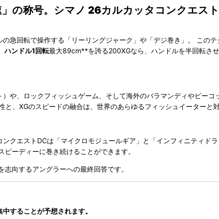
の称号。シマノ 26カルカッタコンクエスト DC
ルの急回転で操作する「リーリングジャーク」や「デジ巻き」。 このテ
 ハンドル1回転
最大89cm**を誇る200XGなら、ハンドルを半回
ト）や、ロックフィッシュゲーム、そして海外のバラマンディやピーコッ
な剛性と、XGのスピードの融合は、世界のあらゆるフィッシュイーターと
コンクエストDCは「マイクロモジュールギア」と「インフィニティドラ
つスピーディーに巻き続けることができます。
ムを志向するアングラーへの最終回答です。
集中することが予想されます。