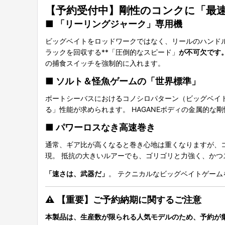
【予約受付中】剛性のコンクに「最速」
■
「リーリングジャーク」専用機
ビッグベイトをロッドワークではなく、リールのハンド
ラックを回収する**「圧倒的なスピード」
が不可欠です。
の捕食スイッチを強制的に入れます。
■
ソルト＆怪魚ゲームの「世界標準」
ボートシーバスにおけるコノシロパターン（ビッグベイ
る」性能が求められます。 HAGANEボディの金属的
■
パワーロスなき高速巻き
通常、ギア比が高くなると巻き心地は重くなりますが、
現。 抵抗の大きいルアーでも、ゴリゴリと力強く、か
「速さは、武器だ」
。 テクニカルなビッグベイトゲー
⚠️ 【重要】ご予約納期に関するご注意
本製品は、生産数が限られる人気モデルのため、予約が