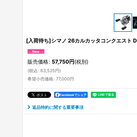
[入荷待ち]シマノ 26カルカッタコンクエスト DC 
販売価格
:
57,750
円
(税別)
(
税込
:
63,525
円
)
希望小売価格
:
77,000
円
Facebookでシェア
返品特約に関する重要事項