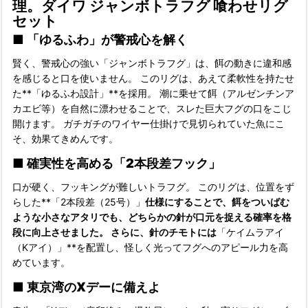
理。ダイワ ジャンボトラフグ 喰わせリグ
セット
■
「ゆるふわ」が警戒心を解く
賢く、警戒心の強い「ジャンボトラフグ」は、餌の動きに違和感
を感じると口を使いません。 このリグは、あえて柔軟性を持たせ
た**「ゆるふわ設計」**を採用。 潮に乗せて餌（アルゼンチンア
カエビ等）を自然に漂わせることで、スレた巨大フグの口をこじ
開けます。 ガチガチのワイヤー仕掛けで見切られていた魚にこ
そ、効果てきめんです。
■
確実性を高める「2本段差フック」
口が硬く、フッキングが難しいトラフグ。 このリグは、位置をず
らした**「2本段差（25号）」
仕様にすることで、餌をついばむ
ような小さなアタリでも、どちらかの針が口元を捉える確率を格
段に向上させました。 さらに、針のチモトには
「ケイムラアイ
（Kアイ）」**を配置し、怪しく光ってフグへのアピール力を高
めています。
■
東京湾のXデーに備えよ