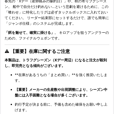
春先の「Xデー（産卵絡みの爆釣日）」や、秋の寄りフグシーズ
ン。 船中で自分だけ釣れない…という悲劇を避けるために、この
「喰わせ」に特化したリグは必ずタックルボックスに入れておい
てください。 リーダー結束部にセットするだけで、誰でも簡単に
「ジャンボ仕様」のシステムが完成します。
「餌を魅せて、確実に掛ける」
。 キロアップを狙うアングラーの
ための、ファイナルウェポンです。
⚠️ 【重要】在庫に関するご注意
本製品は、トラフグシーズン（Xデー周辺）になると注文が殺到
し、即完売となる傾向がございます。
**在庫があるうちの「まとめ買い」**を強く推奨いたしま
す。
【重要】メーカーの生産数や出荷調整により、シーズン中
盤には入手困難となる場合が多くございます。
釣行予定が決まる前に、予備も含めた確保をお願い申し上
げます。