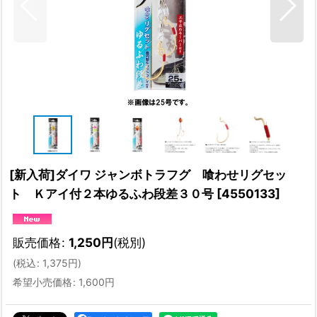
[新入荷]ダイワ ジャンボトラフグ 喰わせリグセッ
ト Ｋアイ付２本ゆるふわ段差３０号
[
4550133
]
販売価格
:
1,250
円
(税別)
(
税込
:
1,375
円
)
希望小売価格
:
1,600
円