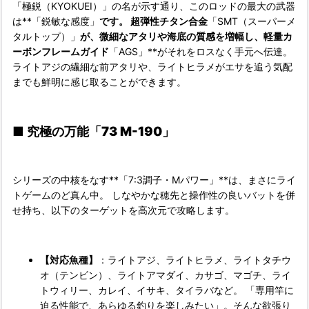
「極鋭（KYOKUEI）」の名が示す通り、このロッドの最大の武器
は**「鋭敏な感度」
です。 超弾性チタン合金
「SMT（スーパーメ
タルトップ）」
が、微細なアタリや海底の質感を増幅し、軽量カ
ーボンフレームガイド
「AGS」**がそれをロスなく手元へ伝達。
ライトアジの繊細な前アタリや、ライトヒラメがエサを追う気配
までも鮮明に感じ取ることができます。
■
究極の万能「73 M-190」
シリーズの中核をなす**「7:3調子・Mパワー」**は、まさにライ
トゲームのど真ん中。 しなやかな穂先と操作性の良いバットを併
せ持ち、以下のターゲットを高次元で攻略します。
【対応魚種】
：ライトアジ、ライトヒラメ、ライトタチウ
オ（テンビン）、ライトアマダイ、カサゴ、マゴチ、ライ
トウィリー、カレイ、イサキ、タイラバなど。 「専用竿に
迫る性能で、あらゆる釣りを楽しみたい」。そんな欲張り