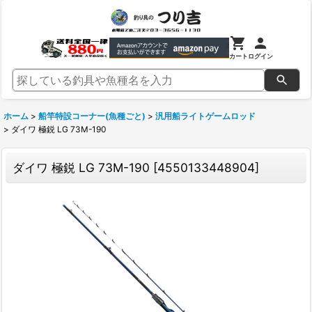
カート
ログイン
ホーム
>
船竿特設コーナー(魚種ごと)
>
汎用船ライトゲームロッド
>
ダイワ 極鋭 LG 73M-190
ダイワ 極鋭 LG 73M-190
[
4550133448904
]