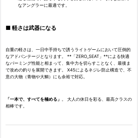
なアングラーに最適です。
■
軽さは武器になる
自重の軽さは、一日中手持ちで誘うライトゲームにおいて圧倒的
なアドバンテージとなります。 **「ZERO_SEAT」**による快適
なパーミング性能と相まって、集中力を切らすことなく、最後ま
で攻めの釣りを展開できます。 X45によるネジレ防止構造で、不
意の大物（青物や大鯛）にも余裕で対応。
「一本で、すべてを極める」
。 大人の休日を彩る、最高クラスの
相棒です。