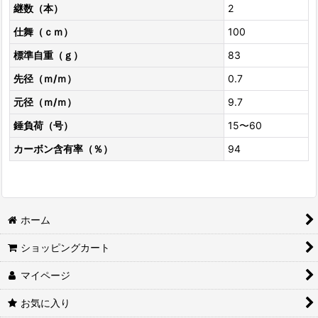
継数（本）
2
仕舞（ｃｍ）
100
標準自重（ｇ）
83
先径（ｍ/ｍ）
0.7
元径（ｍ/ｍ）
9.7
錘負荷（号）
15〜60
カーボン含有率（％）
94
ホーム
ショッピングカート
マイページ
お気に入り