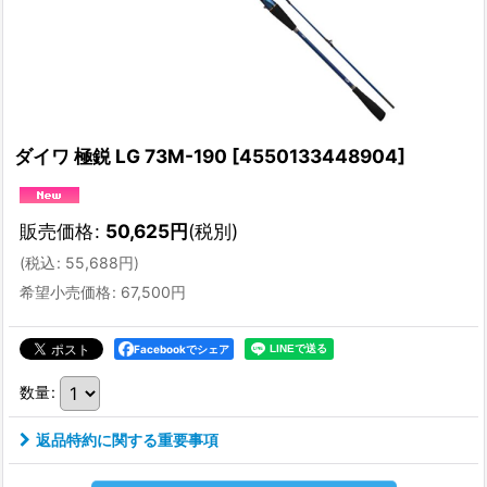
ダイワ 極鋭 LG 73M-190
[
4550133448904
]
販売価格
:
50,625
円
(税別)
(
税込
:
55,688
円
)
希望小売価格
:
67,500
円
Facebookでシェア
数量
:
返品特約に関する重要事項