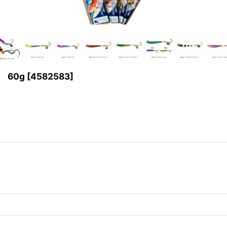
 60g
[
4582583
]