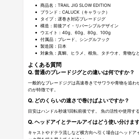
商品名：TRAIL JIG SLOW EDITION
ブランド：CALUCK（キャラック）
タイプ：遅巻き対応ブレードジグ
構造：前後アイ・リバーシブルデザイン
ウエイト：40g、60g、80g、100g
付属品：ブレード、シングルフック
製造国：日本
対象魚：真鯛、ヒラメ、根魚、タチウオ、青物な
よくある質問
Q. 普通のブレードジグとの違いは何ですか？
一般的なブレードジグは高速巻きでサワラや青物を追わせる使
のが特徴です。
Q. どのくらいの速さで巻けばよいですか？
目安はハンドル秒速1回転前後です。 魚の活性や使用
Q. ヘッドアイとテールアイはどう使い分けま
キャストやドテラ流しなど横方向へ引く場合はヘッドア