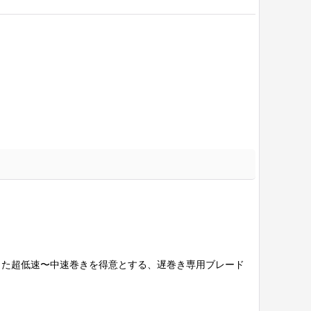
目安とした超低速〜中速巻きを得意とする、遅巻き専用ブレード