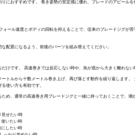
釣りにおすすめです。 巻き姿勢の安定感に優れ、ブレードのアピールを
 フォール速度とボディの回転を抑えることで、従来のブレードジグが苦
切な配置になるよう、前後のパーツを組み替えてください。
るだけです。 高速巻きでは反応しない時や、魚が底から大きく離れない
メートルから十数メートル巻き上げ、再び落とす動作を繰り返します。 
ぜる使い方も有効です。
るため、通常の高速巻き用ブレードジグと一緒に持っておくことで、潮
り見せたい時
く使いたい時
確にしたい時
しっかり攻めたい時