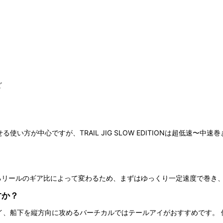
ど
い方が中心ですが、TRAIL JIG SLOW EDITIONは超低速〜
するリールのギア比によって変わるため、まずはゆっくり一定速度で巻き
すか？
イ、船下を縦方向に攻めるバーチカルではテールアイがおすすめです。 