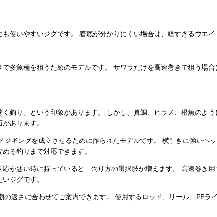
にも使いやすいジグです。 着底が分かりにくい場合は、軽すぎるウエイ
きで多魚種を狙うためのモデルです。 サワラだけを高速巻きで狙う場合
巻く釣り」という印象があります。 しかし、真鯛、ヒラメ、根魚のよう
面があります。
速度でもブレードジギングを成立させるために作られたモデルです。 横引きに
攻める釣りまで対応できます。
反応が悪い時に持っていると、釣り方の選択肢が増えます。 高速巻き用
たいジグです。
水深や潮の速さに合わせてご案内できます。 使用するロッド、リール、P