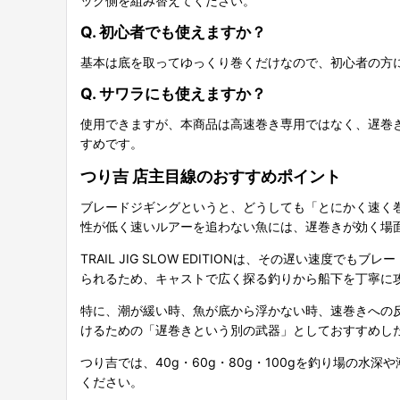
ック側を組み替えてください。
Q. 初心者でも使えますか？
基本は底を取ってゆっくり巻くだけなので、初心者の方
Q. サワラにも使えますか？
使用できますが、本商品は高速巻き専用ではなく、遅巻
すめです。
つり吉 店主目線のおすすめポイント
ブレードジギングというと、どうしても「とにかく速く
性が低く速いルアーを追わない魚には、遅巻きが効く場
TRAIL JIG SLOW EDITIONは、その遅い
られるため、キャストで広く探る釣りから船下を丁寧に
特に、潮が緩い時、魚が底から浮かない時、速巻きへの
けるための「遅巻きという別の武器」としておすすめし
つり吉では、40g・60g・80g・100gを釣り場の
ください。