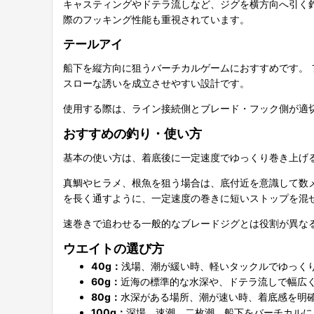
キャスティングやドテラ流しなど、ジグを横方向へ引く
際のフッキング性能も重視されています。
テールアイ
船下を縦方向に狙うバーチカルゲームにおすすめです。
スローな誘いを成立させやすい設計です。
使用する際は、ライン接続側とブレード・フック側が適
おすすめの釣り・使い方
基本の使い方は、着底後に一定速度でゆっくり巻き上げ
真鯛やヒラメ、根魚を狙う場合は、底付近を意識して数
を長く通すように、一定速度の巻きに短いストップを混
速巻きで追わせる一般的なブレードジグとは役割が異な
ウエイトの選び方
40g：
浅場、潮が緩い時、軽いタックルでゆっく
60g：
近海の標準的な水深や、ドテラ流しで幅広
80g：
水深がある場所、潮が速い時、着底感を明
100g：
深場、速潮、二枚潮、船下をバーチカルに