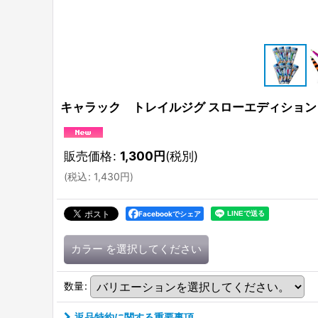
キャラック トレイルジグ スローエディション
販売価格
:
1,300
円
(税別)
(
税込
:
1,430
円
)
Facebookでシェア
カラー
を選択してください
数量
:
返品特約に関する重要事項