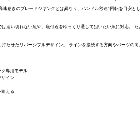
」は、一般的な高速巻きのブレードジギングとは異なり、ハンドル秒速1回転を
では追い切れない魚や、底付近をゆっくり通して狙いたい魚に対応。 た
を持たせたリバーシブルデザイン。 ラインを接続する方向やパーツの向
ング専用モデル
デザイン
を狙える