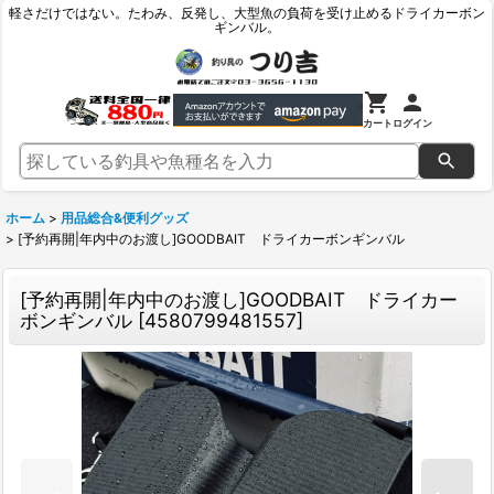
軽さだけではない。たわみ、反発し、大型魚の負荷を受け止めるドライカーボン
ギンバル。
カート
ログイン
ホーム
>
用品総合&便利グッズ
>
[予約再開|年内中のお渡し]GOODBAIT ドライカーボンギンバル
[予約再開|年内中のお渡し]GOODBAIT ドライカー
ボンギンバル
[
4580799481557
]