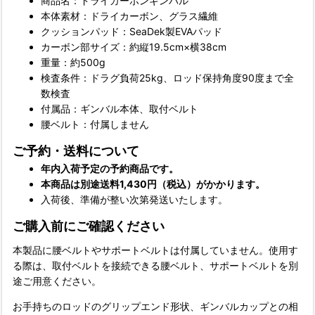
商品名：ドライカーボンギンバル
本体素材：ドライカーボン、グラス繊維
クッションパッド：SeaDek製EVAパッド
カーボン部サイズ：約縦19.5cm×横38cm
重量：約500g
検査条件：ドラグ負荷25kg、ロッド保持角度90度まで全
数検査
付属品：ギンバル本体、取付ベルト
腰ベルト：付属しません
ご予約・送料について
年内入荷予定の予約商品です。
本商品は別途送料1,430円（税込）がかかります。
入荷後、準備が整い次第発送いたします。
ご購入前にご確認ください
本製品に腰ベルトやサポートベルトは付属していません。使用す
る際は、取付ベルトを接続できる腰ベルト、サポートベルトを別
途ご用意ください。
お手持ちのロッドのグリップエンド形状、ギンバルカップとの相