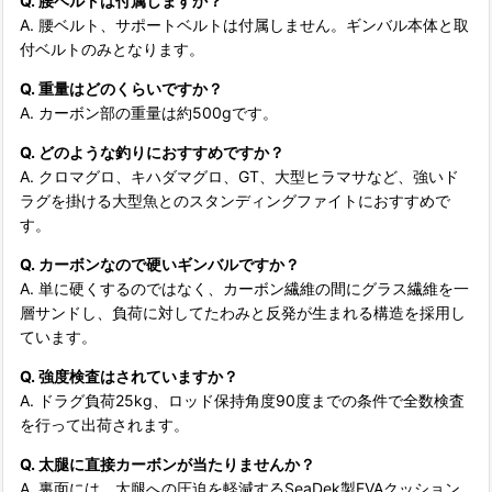
Q. 腰ベルトは付属しますか？
A. 腰ベルト、サポートベルトは付属しません。ギンバル本体と取
付ベルトのみとなります。
Q. 重量はどのくらいですか？
A. カーボン部の重量は約500gです。
Q. どのような釣りにおすすめですか？
A. クロマグロ、キハダマグロ、GT、大型ヒラマサなど、強いド
ラグを掛ける大型魚とのスタンディングファイトにおすすめで
す。
Q. カーボンなので硬いギンバルですか？
A. 単に硬くするのではなく、カーボン繊維の間にグラス繊維を一
層サンドし、負荷に対してたわみと反発が生まれる構造を採用し
ています。
Q. 強度検査はされていますか？
A. ドラグ負荷25kg、ロッド保持角度90度までの条件で全数検査
を行って出荷されます。
Q. 太腿に直接カーボンが当たりませんか？
A. 裏面には、太腿への圧迫を軽減するSeaDek製EVAクッション