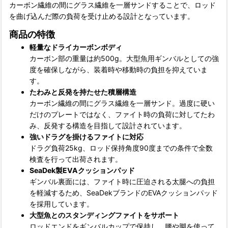
カーボン繊維の間にグラス繊維を一層サンドすることで、ロッド
を曲げ込んだ際の負荷を受け止める設計となっています。
商品の特徴
軽量なドライカーボンボディ
カーボン部の重量は約500g。大型魚用ギンバルとしての強
度を確保しながら、装着時や移動時の負担を抑えていま
す。
たわみと反発を持たせた積層構造
カーボン繊維の間にグラス繊維を一層サンド。過度に硬い
だけのプレートではなく、ファイト時の負荷に対してたわ
み、反発する構造を目指して設計されています。
強いドラグを掛けるファイトに対応
ドラグ負荷25kg、ロッド保持角度90度までの条件で全数
検査を行って出荷されます。
SeaDek製EVAクッションパッド
ギンバル裏面には、ファイト時に圧迫される太腿への負担
を軽減するため、SeaDekブランドのEVAクッションパッド
を採用しています。
大型魚とのスタンディングファイトをサポート
ロッドエンドをギンバルカップで保持し、腰や脚を使って