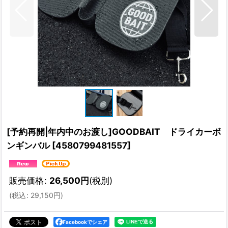
[予約再開|年内中のお渡し]GOODBAIT ドライカーボ
ンギンバル
[
4580799481557
]
販売価格
:
26,500
円
(税別)
(
税込
:
29,150
円
)
Facebookでシェア