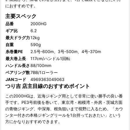
におすすめです。
主要スペック
品番
2000HG
ギア比
6.2
最大ドラグ力
12kg
自重
590g
糸巻量PE
2.5号-600m、3号-500m、4号-370m
最大巻上長
117cm/ハンドル1回転
ハンドル長さ
88/100mm
ベアリング数
7BB/1ローラー
JANコード
4969363049063
つり吉 店主目線のおすすめポイント
この2000HGは、近海ジギング用として非常に使い勝手の良い番
手です。PE3号前後を巻いて、東京湾・相模湾・外房・茨城方面
の青物ジギング、中深海、根魚狙いまで視野に入るため、「カウ
ンター付きの本格ジギングリールを1台持っておきたい」という
方にかなりおすすめできます。