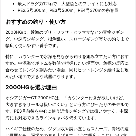
最大ドラグ力12kgで、大型魚とのファイトにも対応
PE2.5号600m、PE3号500m、PE4号370mの糸巻量
おすすめの釣り・使い方
2000HGは、近海のブリ・ワラサ・ヒラマサなどの青物ジギン
グ、中深海ジギング、根魚狙い、スロージギング寄りの釣りまで
幅広く使いやすい番手です。
特に、カウンターで水深を見ながら釣りを組み立てたい方におす
すめ。中深海でボトムを数値で把握したい場面や、魚探の反応に
合わせてレンジを刻みたい場面、同じヒットレンジを繰り返し攻
めたい場面で大きな武器になります。
2000HGを選ぶ理由
オシアジガーCT 2000HGは、「カウンター付きが欲しいけど、
大きすぎるリールは扱いにくい」という方にぴったりのモデルで
す。PE3号前後を中心に使う近海ジギングでは扱いやすく、中深
海にも対応できるラインキャパを備えています。
ハイギア仕様のため、ジグ回収や誘い直しもスムーズ。青物の速
い展開から、深場での巻き上げまで、1台で幅広くこなしたい方