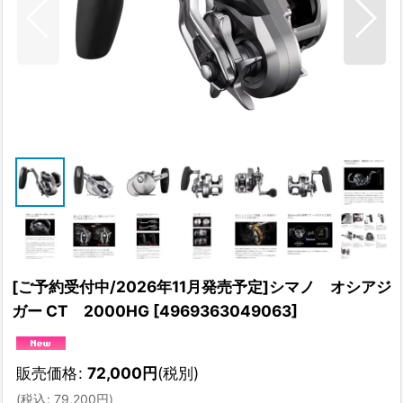
[ご予約受付中/2026年11月発売予定]シマノ オシアジ
ガー CT 2000HG
[
4969363049063
]
販売価格
:
72,000
円
(税別)
(
税込
:
79,200
円
)