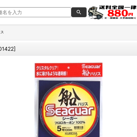
リス
01422
]