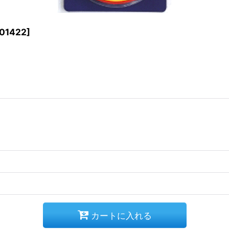
01422
]
カートに入れる