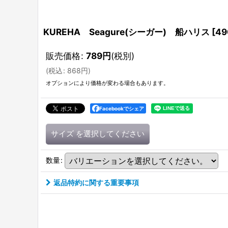
KUREHA Seagure(シーガー) 船ハリス
[
49
販売価格
:
789
円
(税別)
(
税込
:
868
円
)
オプションにより価格が変わる場合もあります。
Facebookでシェア
サイズ
を選択してください
数量
:
返品特約に関する重要事項