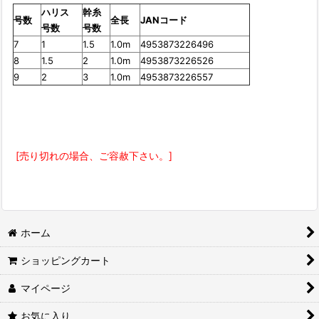
ハリス
幹糸
号数
全長
JANコード
号数
号数
7
1
1.5
1.0m
4953873226496
8
1.5
2
1.0m
4953873226526
9
2
3
1.0m
4953873226557
[売り切れの場合、ご容赦下さい。]
ホーム
ショッピングカート
マイページ
お気に入り