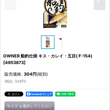
OWNER 船釣仕掛 キス・カレイ・五目( F-154)
[
4953873
]
販売価格
:
304
円
(税別)
(
税込
:
334
円
)
Facebookでシェア
サイズ
を選択してください