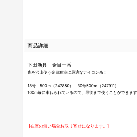
商品詳細
下田漁具 金目一番
糸を沢山使う金目鯛漁に最適なナイロン糸！
18号 500ｍ（247850） 30号500ｍ（247911）
100m毎に束ねられているので、最後まで使うことができま
[在庫の無い場合お取り寄せになります。]