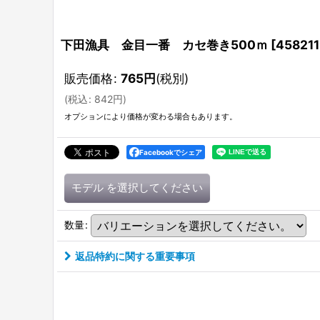
下田漁具 金目一番 カセ巻き500ｍ
[
458211
販売価格
:
765
円
(税別)
(
税込
:
842
円
)
オプションにより価格が変わる場合もあります。
Facebookでシェア
モデル
を選択してください
数量
:
返品特約に関する重要事項