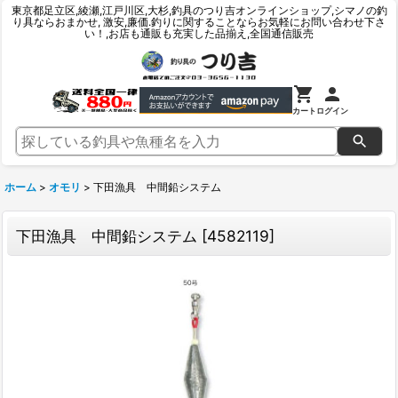
東京都足立区,綾瀬,江戸川区,大杉,釣具のつり吉オンラインショップ,シマノの釣
り具ならおまかせ, 激安,廉価.釣りに関することならお気軽にお問い合わせ下さ
い！,お店も通販も充実した品揃え,全国通信販売
カート
ログイン
ホーム
>
オモリ
>
下田漁具 中間鉛システム
下田漁具 中間鉛システム
[
4582119
]