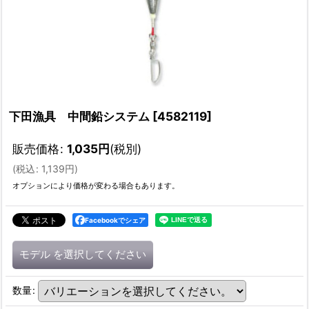
下田漁具 中間鉛システム
[
4582119
]
販売価格
:
1,035
円
(税別)
(
税込
:
1,139
円
)
オプションにより価格が変わる場合もあります。
Facebookでシェア
モデル
を選択してください
数量
: