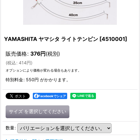
YAMASHITA ヤマシタ ライトテンビン
[
4510001
]
販売価格
:
376
円
(税別)
(
税込
:
414
円
)
オプションにより価格が変わる場合もあります。
特別料金
:
550円
がかかります。
Facebookでシェア
サイズ
を選択してください
数量
: