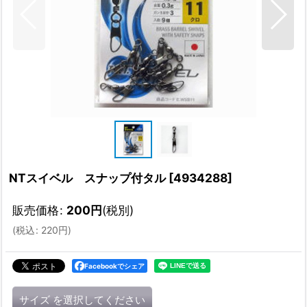
NTスイベル スナップ付タル
[
4934288
]
販売価格
:
200
円
(税別)
(
税込
:
220
円
)
Facebookでシェア
サイズ
を選択してください