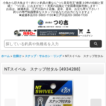
小魚から巨大魚まで！釣りと釣具の事なら”つり具安売王”創業３0年の信頼と実
績！「つり吉」におまかせ！！充実の品揃えで全国通信販売致します！
お店は、綾瀬本店、江戸川店の２店舗。是非、是非、お立ち寄り下さい！
釣りの専門知識豊富なスタッフがあなたのお力になりますよ！
★綾瀬本店/03-3603-1130★江戸川店/03-3656-1130
カート
ログイン
ホーム
>
仕掛け
>
スナップ・サルカン・リング
>
NTスイベル スナップ付タル
NTスイベル スナップ付タル
[
4934288
]