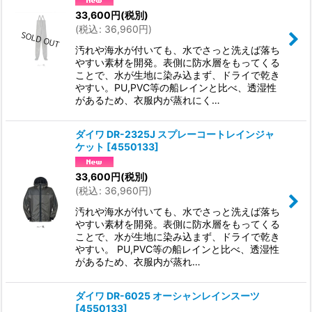
33,600
円
(税別)
(
税込
:
36,960
円
)
汚れや海水が付いても、水でさっと洗えば落ち
やすい素材を開発。表側に防水層をもってくる
ことで、水が生地に染み込まず、ドライで乾き
やすい。PU,PVC等の船レインと比べ、透湿性
があるため、衣服内が蒸れにく…
ダイワ DR-2325J スプレーコートレインジャ
ケット
[
4550133
]
33,600
円
(税別)
(
税込
:
36,960
円
)
汚れや海水が付いても、水でさっと洗えば落ち
やすい素材を開発。表側に防水層をもってくる
ことで、水が生地に染み込まず、ドライで乾き
やすい。 PU,PVC等の船レインと比べ、透湿性
があるため、衣服内が蒸れ…
ダイワ DR-6025 オーシャンレインスーツ
[
4550133
]