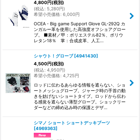
4,800
円
(税別)
(
税込
:
5,280
円
)
希望小売価格
:
6,000
円
OCEA・Big game Support Glove GL-292Q カ
ンガルー革を使用した高強度オフショアグロー
ブ。 ■素材／甲：ポリエステル82％、ポリウ
レタン18％ 掌：合成皮革、人工…
シャウト！グローブ
[
4941430
]
4,500
円
(税別)
(
税込
:
4,950
円
)
希望小売価格
:
4,725
円
ロッドに伝わるあらゆる情報を遮らない、ショ
ートメッシュグローブ。ジャーク時の手首の動
きを妨げないショートタイプ。ロッドから伝わ
る感覚を遮らない薄型グローブ。ショックリー
ダーなどの締め込み時の保護とデザ…
シマノ ショート ショートデッキブーツ
[
4969363
]