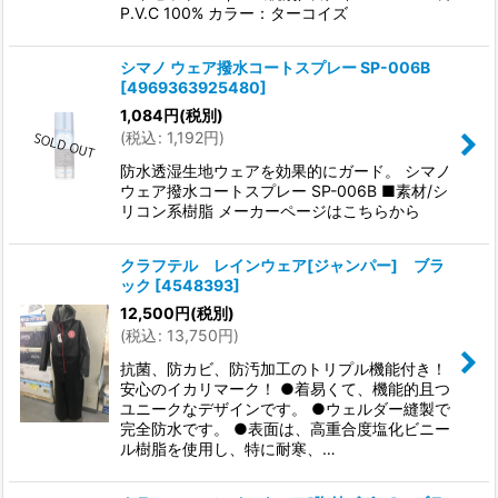
P.V.C 100% カラー：ターコイズ
シマノ ウェア撥水コートスプレー SP-006B
[
4969363925480
]
1,084
円
(税別)
(
税込
:
1,192
円
)
防水透湿生地ウェアを効果的にガード。 シマノ
ウェア撥水コートスプレー SP-006B ■素材/シ
リコン系樹脂 メーカーページはこちらから
クラフテル レインウェア[ジャンパー] ブラ
ック
[
4548393
]
12,500
円
(税別)
(
税込
:
13,750
円
)
抗菌、防カビ、防汚加工のトリプル機能付き！
安心のイカリマーク！ ●着易くて、機能的且つ
ユニークなデザインです。 ●ウェルダー縫製で
完全防水です。 ●表面は、高重合度塩化ビニー
ル樹脂を使用し、特に耐寒、…