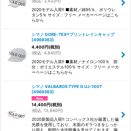
(
税込
:
3,432
円
)
2020モデル入荷!! ■素材／綿95％、ポリウレ
タン5％ サイズ：フリー メーカーページはこち
らから
シマノ GORE-TEX®プリントレインキャップ
[
4969363
]
4,400
円
(税別)
(
税込
:
4,840
円
)
2020モデル入荷!! ■素材／ナイロン100％ 部
分：ポリエステル100％ サイズ：フリー メーカ
ーページはこちらから
シマノ VALBAROS TYPE G UJ-100T
[
4969363
]
14,400
円
(税別)
(
税込
:
15,840
円
)
2020新製品入荷!! コンベックス社が厳選した偏
光膜を使用しており、水面のギラつきをしっか
り抑え、鮮明な水中映像を見せてくれます。偏