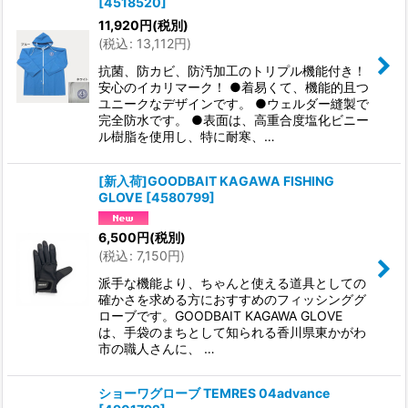
[
4518520
]
11,920
円
(税別)
(
税込
:
13,112
円
)
抗菌、防カビ、防汚加工のトリプル機能付き！
安心のイカリマーク！ ●着易くて、機能的且つ
ユニークなデザインです。 ●ウェルダー縫製で
完全防水です。 ●表面は、高重合度塩化ビニー
ル樹脂を使用し、特に耐寒、…
[新入荷]GOODBAIT KAGAWA FISHING
GLOVE
[
4580799
]
6,500
円
(税別)
(
税込
:
7,150
円
)
派手な機能より、ちゃんと使える道具としての
確かさを求める方におすすめのフィッシンググ
ローブです。GOODBAIT KAGAWA GLOVE
は、手袋のまちとして知られる香川県東かがわ
市の職人さんに、 …
ショーワグローブ TEMRES 04advance