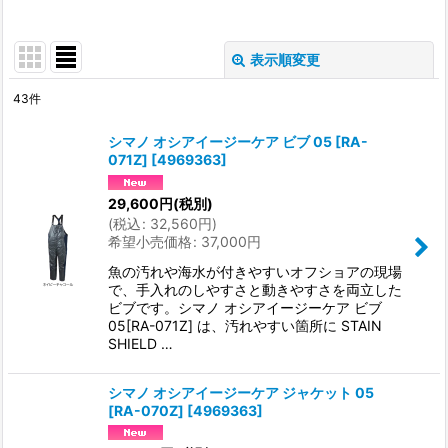
表示順変更
閉じる
43
件
サブカテゴリ
:
シマノ オシアイージーケア ビブ 05 [RA-
071Z]
[
4969363
]
表示数
:
29,600
円
(税別)
(
税込
:
32,560
円
)
並び順
:
希望小売価格
:
37,000
円
魚の汚れや海水が付きやすいオフショアの現場
絞り込む
で、手入れのしやすさと動きやすさを両立した
ビブです。シマノ オシアイージーケア ビブ
05[RA-071Z] は、汚れやすい箇所に STAIN
SHIELD …
シマノ オシアイージーケア ジャケット 05
[RA-070Z]
[
4969363
]