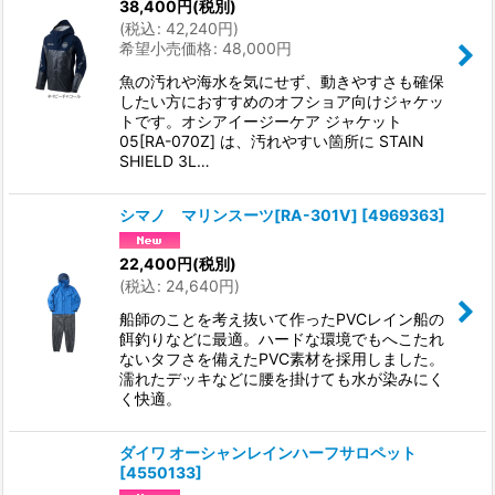
38,400
円
(税別)
(
税込
:
42,240
円
)
希望小売価格
:
48,000
円
魚の汚れや海水を気にせず、動きやすさも確保
したい方におすすめのオフショア向けジャケッ
トです。オシアイージーケア ジャケット
05[RA-070Z] は、汚れやすい箇所に STAIN
SHIELD 3L…
シマノ マリンスーツ[RA-301V]
[
4969363
]
22,400
円
(税別)
(
税込
:
24,640
円
)
船師のことを考え抜いて作ったPVCレイン船の
餌釣りなどに最適。ハードな環境でもへこたれ
ないタフさを備えたPVC素材を採用しました。
濡れたデッキなどに腰を掛けても水が染みにく
く快適。
ダイワ オーシャンレインハーフサロペット
[
4550133
]