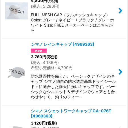
4,800
円
(税別)
(
税込
:
5,280
円
)
FULL MESH CAP（フルメッシュキャップ）
Color: グレー / ネイビー / ブラック / グレーホ
ワイト Size: FREE メーカーページはこちらか
ら
シマノ レインキャップ
[
4969363
]
3,760
円
(税別)
(
税込
:
4,136
円
)
希望小売価格
:
4,700
円
防水透湿性を備えた、ベーシックデザインのキ
ャップ シマノ独自の防水透湿基準ドライシール
ド＋に適合した雨天に強いキャップです。ベー
シックなシルエット＆デザインでウェアとも合
わせやすく、釣りのフィー…
シマノ スウェットワークキャップ CA-076T
[
4969363
]
3,120
円
(税別)