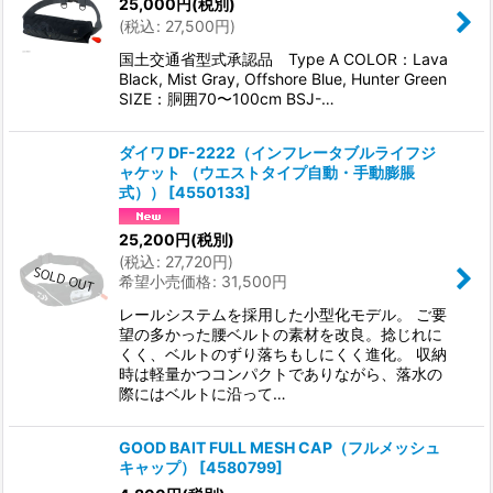
25,000
円
(税別)
(
税込
:
27,500
円
)
国土交通省型式承認品 Type A COLOR：Lava
Black, Mist Gray, Offshore Blue, Hunter Green
SIZE：胴囲70〜100cm BSJ-…
ダイワ DF-2222（インフレータブルライフジ
ャケット （ウエストタイプ自動・手動膨脹
式））
[
4550133
]
25,200
円
(税別)
(
税込
:
27,720
円
)
希望小売価格
:
31,500
円
レールシステムを採用した小型化モデル。 ご要
望の多かった腰ベルトの素材を改良。捻じれに
くく、ベルトのずり落ちもしにくく進化。 収納
時は軽量かつコンパクトでありながら、落水の
際にはベルトに沿って…
GOOD BAIT FULL MESH CAP（フルメッシュ
キャップ）
[
4580799
]