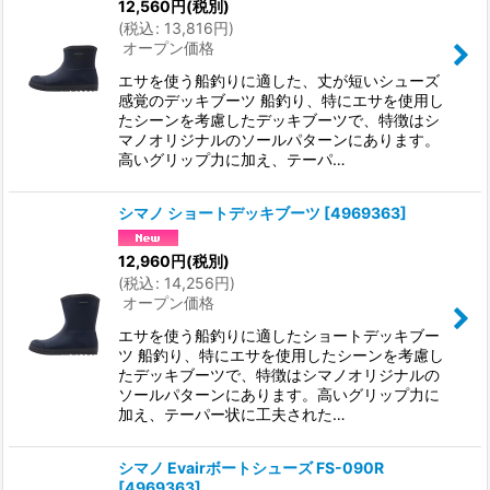
12,560
円
(税別)
(
税込
:
13,816
円
)
オープン価格
エサを使う船釣りに適した、丈が短いシューズ
感覚のデッキブーツ 船釣り、特にエサを使用し
たシーンを考慮したデッキブーツで、特徴はシ
マノオリジナルのソールパターンにあります。
高いグリップ力に加え、テーパ…
シマノ ショートデッキブーツ
[
4969363
]
12,960
円
(税別)
(
税込
:
14,256
円
)
オープン価格
エサを使う船釣りに適したショートデッキブー
ツ 船釣り、特にエサを使用したシーンを考慮し
たデッキブーツで、特徴はシマノオリジナルの
ソールパターンにあります。高いグリップ力に
加え、テーパー状に工夫された…
シマノ Evairボートシューズ FS-090R
[
4969363
]