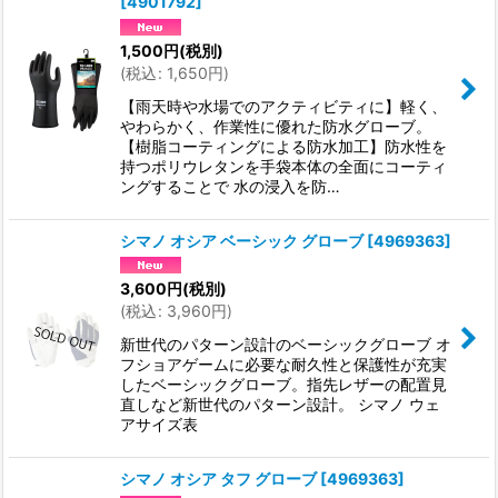
[
4901792
]
1,500
円
(税別)
(
税込
:
1,650
円
)
【雨天時や水場でのアクティビティに】軽く、
やわらかく、作業性に優れた防水グローブ。
【樹脂コーティングによる防水加工】防水性を
持つポリウレタンを手袋本体の全面にコーティ
ングすることで 水の浸入を防…
シマノ オシア ベーシック グローブ
[
4969363
]
3,600
円
(税別)
(
税込
:
3,960
円
)
新世代のパターン設計のベーシックグローブ オ
フショアゲームに必要な耐久性と保護性が充実
したベーシックグローブ。指先レザーの配置見
直しなど新世代のパターン設計。 シマノ ウェ
アサイズ表
シマノ オシア タフ グローブ
[
4969363
]