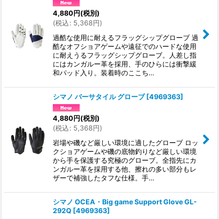
4,880
円
(税別)
(
税込
:
5,368
円
)
過酷な使用に耐えるフラッグシップグローブ 過
酷なオフショアゲームや遠征でのハードな使用
に耐えうるフラッグシップグローブ。人差し指
にはカンガルー革を採用、手のひらには衝撃緩
和パッド入り。装着時のここち…
シマノ バーサタイル グローブ
[
4969363
]
4,880
円
(税別)
(
税込
:
5,368
円
)
岩場や磯など厳しい環境に適したグローブ ロッ
クショアゲームや磯の底物釣りなど厳しい環境
から手を保護する究極のグローブ。全指先にカ
ンガルー革を採用する他、擦れの多い部分もレ
ザーで補強したタフな仕様。手…
シマノ OCEA・Big game Support Glove GL-
292Q
[
4969363
]