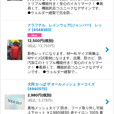
トリプル機能付き！安心のイカリマーク！ ●着
易くて、機能的且つユニークなデザインです。
●ウェルダー縫製で完全防…
クラフテル レインウェア[ジャンパー] レッ
ド
[
4548393
]
12,500
円
(税別)
(
税込
:
13,750
円
)
新色レッドになります。M〜4Lサイズ画像は、
Mサイズ試着例になります。抗菌、防カビ、防
汚加工のトリプル機能付き！安心のイカリマー
ク！ ●着易くて、機能的且つユニークなデザイ
ンです。 ●ウェルダー縫製で…
大同 かっぱ ザ オールメッシュ ターコイズ
[
4940575
]
2,980
円
(税別)
(
税込
:
3,278
円
)
裏地メッシュタイプ 防水、フード取り外し可能
上下セット ￥2,980(税別) 表ナイロン 100% 裏