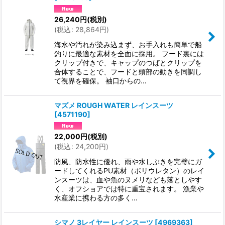
26,240
円
(税別)
(
税込
:
28,864
円
)
海水や汚れが染み込まず、お手入れも簡単で船
釣りに最適な素材を全面に採用。 フード裏には
クリップ付きで、キャップのつばとクリップを
合体することで、フードと頭部の動きを同調し
て視界を確保。 袖口からの…
マズメ ROUGH WATER レインスーツ
[
4571190
]
22,000
円
(税別)
(
税込
:
24,200
円
)
防風、防水性に優れ、雨や水しぶきを完璧にガ
ードしてくれるPU素材（ポリウレタン）のレイ
ンスーツは、血や魚のヌメリなども落としやす
く、オフショアでは特に重宝されます。 漁業や
水産業に携わる方の多く…
シマノ 3レイヤー レインスーツ
[
4969363
]