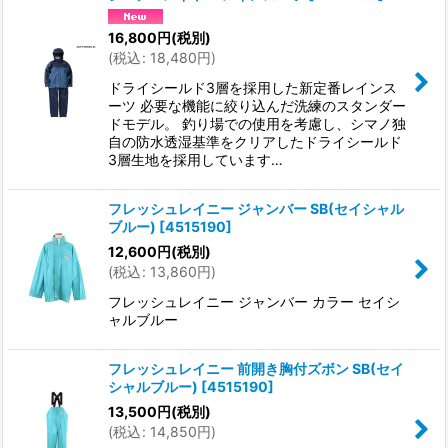
16,800
円
(税別)
(
税込
:
18,480
円
)
ドライシールド3層を採用した新定番レインス
ーツ 必要な機能に絞り込んだ洗練のスタンダー
ドモデル。 釣り場での使用を考慮し、シマノ独
自の防水透湿基準をクリアしたドライシールド
3層生地を採用しています…
フレッシュレイニー ジャンバー SB(セイシャル
ブルー)
[
4515190
]
12,600
円
(税別)
(
税込
:
13,860
円
)
フレッシュレイニー ジャンバー カラー セイシ
ャルブルー
フレッシュレイニー 前開き胸付ズボン SB(セイ
シャルブルー)
[
4515190
]
13,500
円
(税別)
(
税込
:
14,850
円
)