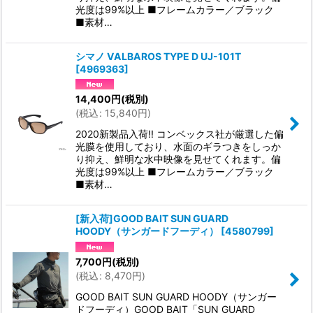
光度は99%以上 ■フレームカラー／ブラック
■素材…
シマノ VALBAROS TYPE D UJ-101T
[
4969363
]
14,400
円
(税別)
(
税込
:
15,840
円
)
2020新製品入荷!! コンベックス社が厳選した偏
光膜を使用しており、水面のギラつきをしっか
り抑え、鮮明な水中映像を見せてくれます。偏
光度は99%以上 ■フレームカラー／ブラック
■素材…
[新入荷]GOOD BAIT SUN GUARD
HOODY（サンガードフーディ）
[
4580799
]
7,700
円
(税別)
(
税込
:
8,470
円
)
GOOD BAIT SUN GUARD HOODY（サンガー
ドフーディ）GOOD BAIT「SUN GUARD