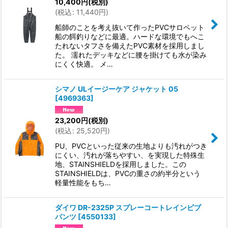
10,400
円
(税別)
(
税込
:
11,440
円
)
船師のことを考え抜いて作ったPVCサロペット
船の餌釣りなどに最適。ハードな環境でもへこ
たれないタフさを備えたPVC素材を採用しまし
た。 濡れたデッキなどに腰を掛けても水が染み
にくく快適。 メ…
シマノ ULイージーケア ジャケット 05
[
4969363
]
23,200
円
(税別)
(
税込
:
25,520
円
)
PU、PVCといった従来の生地よりも汚れがつき
にくい、汚れが落ちやすい、を実現した特殊生
地、STAINSHIELDを採用しました。この
STAINSHIELDは、PVCの重さの約半分という
軽量性能をもち…
ダイワ DR-2325P スプレーコートレインビブ
パンツ
[
4550133
]