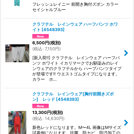
フレッシュレイニー 前開き胸付ズボン カラー
セイシャルブルー
クラフテル レインウェア ハーフパンツ ホワ
イト
[
4548393
]
6,500
円
(税別)
(
税込
:
7,150
円
)
[新入荷!!] クラフテル レインウェア ハーフパ
ンツ ホワイト イカリマークでお馴染みのレイ
ンウェアのクラフテルから ハープパンツタイプ
が登場です!! ウエストゴムタイプになります。
カラー ホ…
クラフテル レインウェア[胸付前開きズボ
ン] レッド
[
4548393
]
13,300
円
(税別)
(
税込
:
14,630
円
)
新色レッドになります。M〜4L 画像はMサイズ
試着例になります。抗菌、防カビ、防汚加工の