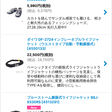
5,980
円
(税別)
(
税込
:
6,578
円
)
カカトを踏んでサンダル感覚でも履ける。 軽さ
と耐久性のあるフィッシングシューズ。
27.28.29cm 先行入荷中!!
ダイワ DF-2724インフレータブルライフジャ
ケット（ウエストタイプ自動・手動膨脹式）
[
4550133
]
22,500
円
(税別)
(
税込
:
24,750
円
)
ベーシックタイプの膨脹式ライフジャケットラ
イフジャケットの梱包パッケージを見直し、保
管や移動時の持ち運びに便利な収納袋として再
利用可能なものに変更。小型船舶用救命胴衣
TYPE-Aを取得し、腰回りにしっ…
ブルーストーム膨脹式ライフジャケット BSJ-
9330RS
[
4513291
]