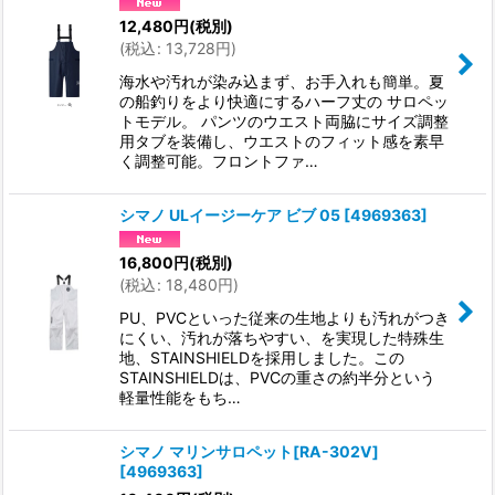
12,480
円
(税別)
(
税込
:
13,728
円
)
海水や汚れが染み込まず、お手入れも簡単。夏
の船釣りをより快適にするハーフ丈の サロペッ
トモデル。 パンツのウエスト両脇にサイズ調整
用タブを装備し、ウエストのフィット感を素早
く調整可能。フロントファ…
シマノ ULイージーケア ビブ 05
[
4969363
]
16,800
円
(税別)
(
税込
:
18,480
円
)
PU、PVCといった従来の生地よりも汚れがつき
にくい、汚れが落ちやすい、を実現した特殊生
地、STAINSHIELDを採用しました。この
STAINSHIELDは、PVCの重さの約半分という
軽量性能をもち…
シマノ マリンサロペット[RA-302V]
[
4969363
]