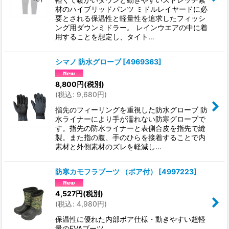
材のハイブリッドパンツ ミドルレイヤードに必
要とされる保温性と軽量性を追求したフィッシ
ング用ダウンミドラー。 レインウエアの中に着
用することを想定し、タイト…
シマノ 防水グローブ
[
4969363
]
8,800
円
(税別)
(
税込
:
9,680
円
)
指先のフィーリングを重視した防水グローブ 防
水ライナーにより手が濡れない防寒グローブで
す。指先の防水ライナーと表側合皮を指先で縫
製。また指の腹、手のひらを接着することで内
素材と外側素材のズレを軽減し…
防寒カモフラブーツ （ボア付）
[
4997223
]
4,527
円
(税別)
(
税込
:
4,980
円
)
保温性に優れた内部ボア仕様・動きやすい超軽
量のEVAブーツ