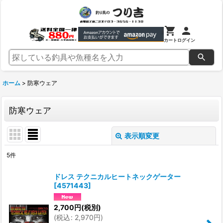
カート
ログイン
ホーム
>
防寒ウェア
防寒ウェア
表示順変更
閉じる
5
件
表示数
:
ドレス テクニカルヒートネックゲーター
[
4571443
]
並び順
:
2,700
円
(税別)
(
税込
:
2,970
円
)
絞り込む