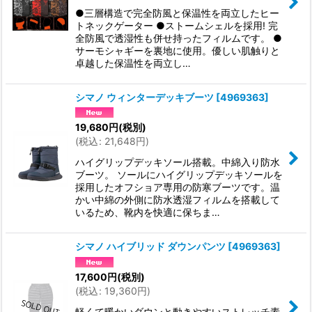
●三層構造で完全防風と保温性を両立したヒー
トネックゲーター ●ストームシェルを採用! 完
全防風で透湿性も併せ持ったフィルムです。 ●
サーモシャギーを裏地に使用。優しい肌触りと
卓越した保温性を両立し…
シマノ ウィンターデッキブーツ
[
4969363
]
19,680
円
(税別)
(
税込
:
21,648
円
)
ハイグリップデッキソール搭載。中綿入り防水
ブーツ。 ソールにハイグリップデッキソールを
採用したオフショア専用の防寒ブーツです。温
かい中綿の外側に防水透湿フィルムを搭載して
いるため、靴内を快適に保ちま…
シマノ ハイブリッド ダウンパンツ
[
4969363
]
17,600
円
(税別)
(
税込
:
19,360
円
)
軽くて暖かいダウンと動きやすいストレッチ素