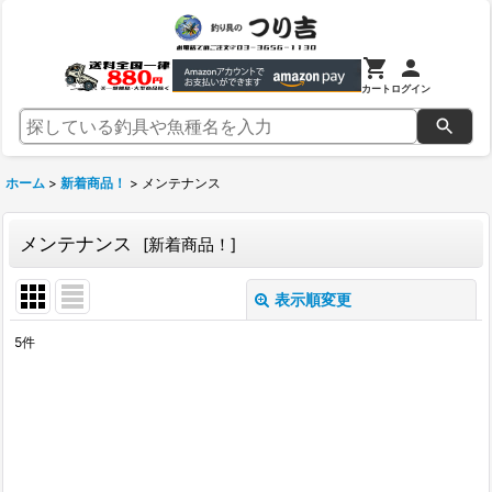
カート
ログイン
ホーム
>
新着商品！
>
メンテナンス
メンテナンス
[
新着商品！
]
表示順変更
閉じる
5
件
表示数
:
並び順
:
絞り込む