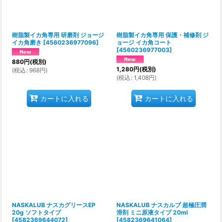
樹脂製イカ角専用 研磨剤 ジョージ
樹脂製イカ角専用 保護・補修剤 ジ
イカ角磨き
[
4560236977096
]
ョージ イカ角コート
[
4560236977003
]
880
円
(税別)
1,280
円
(税別)
(
税込
:
968
円
)
(
税込
:
1,408
円
)
カートに入れる
カートに入れる
NASKALUB ナスカグリースEP
NASKALUB ナスカルブ 超極圧潤
20g ソフトタイプ
滑剤 ミニ原液タイプ 20ml
[
4582369644072
]
[
4582369641064
]