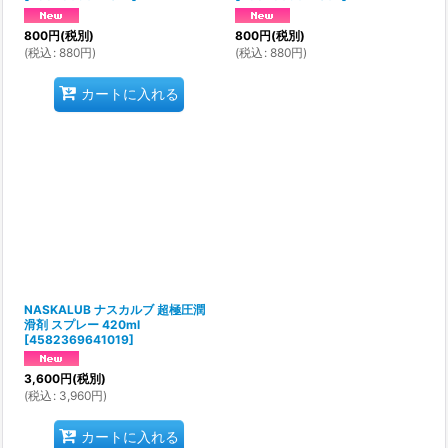
800
円
(税別)
800
円
(税別)
(
税込
:
880
円
)
(
税込
:
880
円
)
カートに入れる
NASKALUB ナスカルブ 超極圧潤
滑剤 スプレー 420ml
[
4582369641019
]
3,600
円
(税別)
(
税込
:
3,960
円
)
カートに入れる