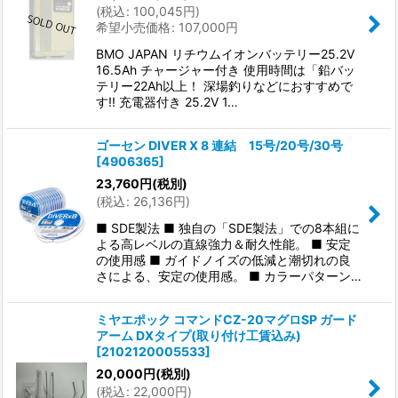
(
税込
:
100,045
円
)
希望小売価格
:
107,000
円
BMO JAPAN リチウムイオンバッテリー25.2V
16.5Ah チャージャー付き 使用時間は「鉛バッ
テリー22Ah以上！ 深場釣りなどにおすすめで
す!! 充電器付き 25.2V 1…
ゴーセン DIVER X 8 連結 15号/20号/30号
[
4906365
]
23,760
円
(税別)
(
税込
:
26,136
円
)
■ SDE製法 ■ 独自の「SDE製法」での8本組に
よる高レベルの直線強力＆耐久性能。 ■ 安定
の使用感 ■ ガイドノイズの低減と潮切れの良
さによる、安定の使用感。 ■ カラーパターン…
ミヤエポック コマンドCZ-20マグロSP ガード
アーム DXタイプ(取り付け工賃込み)
[
2102120005533
]
20,000
円
(税別)
(
税込
:
22,000
円
)