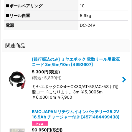
■ボールベアリング
10
■リール自重
5.9kg
電源
DC-24V
関連商品
[銀行振込のみ] ミヤエポック 電動リール用電源
コード 3m/5m/10m
[
4992607
]
5,300
円
(税別)
(
税込
:
5,830
円
)
ミヤエポックCX-4〜CX30/AT-5S/AC-5S 用電
源コードになります。3m ￥5,3005m
￥6,00010m ￥7,900
BMO JAPAN リチウムイオンバッテリー25.2V
16.5Ah チャージャー付き
[
4571484499438
]
90,950
円
(税別)