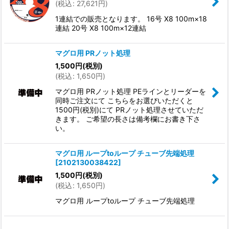
(
税込
:
27,621
円
)
1連結での販売となります。 16号 X8 100m×18
連結 20号 X8 100m×12連結
マグロ用 PRノット処理
1,500
円
(税別)
(
税込
:
1,650
円
)
マグロ用 PRノット処理 PEラインとリーダーを
同時ご注文にて こちらをお選びいただくと
1500円(税別)にて PRノット処理させていただ
きます。 ご希望の長さは備考欄にお書き下さ
い。
マグロ用 ループtoループ チューブ先端処理
[
2102130038422
]
1,500
円
(税別)
(
税込
:
1,650
円
)
マグロ用 ループtoループ チューブ先端処理