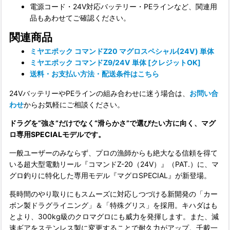
電源コード・24V対応バッテリー・PEラインなど、関連用
品もあわせてご確認ください。
関連商品
ミヤエポック コマンドZ20 マグロスペシャル(24V) 単体
ミヤエポック コマンドZ9/24V 単体 [クレジットOK]
送料・お支払い方法・配送条件はこちら
24VバッテリーやPEラインの組み合わせに迷う場合は、
お問い合
わせ
からお気軽にご相談ください。
ドラグを“強さ”だけでなく“滑らかさ”で選びたい方に向く、マグ
ロ専用SPECIALモデルです。
一般ユーザーのみならず、プロの漁師からも絶大なる信頼を得て
いる超大型電動リール『コマンドZ-20（24V）』（PAT.）に、マ
グロ釣りに特化した専用モデル『マグロSPECIAL』が新登場。
長時間のやり取りにもスムーズに対応しつづける新開発の「カー
ボン製ドラグライニング」＆「特殊グリス」を採用。キハダはも
とより、300kg級のクロマグロにも威力を発揮します。また、減
速ギアをステンレス製に変更することで耐久力がアップ。千載一