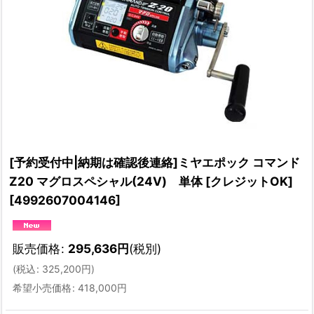
[予約受付中|納期は確認後連絡]ミヤエポック コマンド
Z20 マグロスペシャル(24V) 単体 [クレジットOK]
[
4992607004146
]
販売価格
:
295,636
円
(税別)
(
税込
:
325,200
円
)
希望小売価格
:
418,000
円