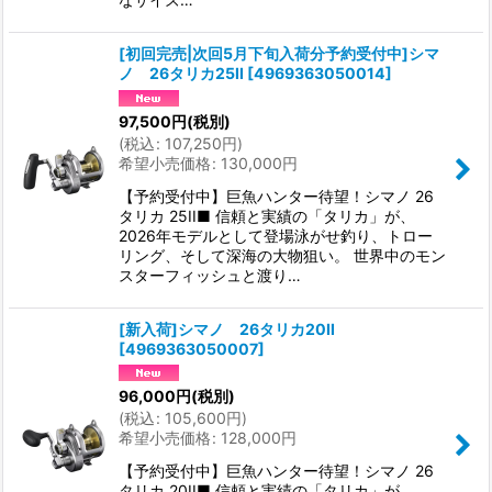
[初回完売|次回5月下旬入荷分予約受付中]シマ
ノ 26タリカ25II
[
4969363050014
]
97,500
円
(税別)
(
税込
:
107,250
円
)
希望小売価格
:
130,000
円
【予約受付中】巨魚ハンター待望！シマノ 26
タリカ 25II■ 信頼と実績の「タリカ」が、
2026年モデルとして登場泳がせ釣り、トロー
リング、そして深海の大物狙い。 世界中のモン
スターフィッシュと渡り…
[新入荷]シマノ 26タリカ20II
[
4969363050007
]
96,000
円
(税別)
(
税込
:
105,600
円
)
希望小売価格
:
128,000
円
【予約受付中】巨魚ハンター待望！シマノ 26
タリカ 20II■ 信頼と実績の「タリカ」が、