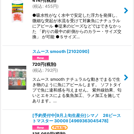
414
円
(税別)
(
税込
:
455
円
)
●吸水性がなく水中で安定した浮力を発揮し、
微細な突起が水流を受けて対象魚にナチュラル
にアピール ●従来のビーズなどではできなかっ
た 「釣りの最中の針側からのカラー・サイズ交
換」 が可能 ●Ｓサイズ…
スムース smooth
[
2102090
]
720
円
(税別)
(
税込
:
792
円
)
スムース smooth ナチュラルな動きでまるで生
き物のように魚にアピールします。 ソフトタイ
プで魚に違和感を与えません。 紫外線効果、匂
いとエキスによる集魚加工、ラメ加工を施して
あります。…
[予約受付中|9月上旬生産分]シマノ 26ビース
トマスター 3000II
[
4969363045478
]
135,050
円
(税別)