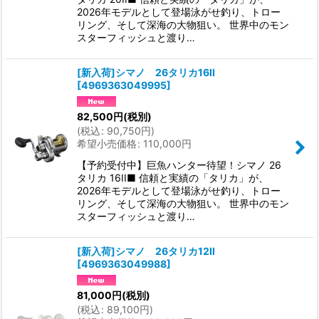
2026年モデルとして登場泳がせ釣り、トロー
リング、そして深海の大物狙い。 世界中のモン
スターフィッシュと渡り…
[新入荷]シマノ 26タリカ16II
[
4969363049995
]
82,500
円
(税別)
(
税込
:
90,750
円
)
希望小売価格
:
110,000
円
【予約受付中】巨魚ハンター待望！シマノ 26
タリカ 16II■ 信頼と実績の「タリカ」が、
2026年モデルとして登場泳がせ釣り、トロー
リング、そして深海の大物狙い。 世界中のモン
スターフィッシュと渡り…
[新入荷]シマノ 26タリカ12II
[
4969363049988
]
81,000
円
(税別)
(
税込
:
89,100
円
)