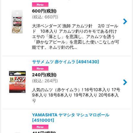
600
円
(税別)
(
税込
:
660
円
)
大洋ベンダーズ 漁師 アカムツ針 2/0 ゴール
ド 10本入り アカムツ釣りのキモである付け
エサの「落とし」を意識し、アカムツを誘う
「静かなアピール」を意図した使いこなしが可
能です。ネムリ針の代…
ササメ ムツ 赤ケイムラ
[
4941430
]
240
円
(税別)
(
税込
:
264
円
)
人気のムツ（赤ケイムラ）! 16号10本入り 17号
9本入り 18号8本入り 19号7本入り 20号6本入
り
YAMASHITA ヤマシタ マシュマロボール
[
4510001
]