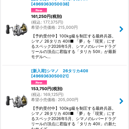
[
4969363050038
]
161,250
円
(税別)
(
税込
:
177,375
円
)
希望小売価格
:
215,000
円
【予約受付中】100kg級を制圧する最終兵器。
シマノ 26タリカ 40II■ 「夢」を「現実」にす
るスペック2026年5月、シマノのレバードラグ
リールの頂点に君臨する「タリカ 50II」が最新
モデルへ…
[新入荷]シマノ 26タリカ40II
[
4969363050021
]
153,750
円
(税別)
(
税込
:
169,125
円
)
希望小売価格
:
205,000
円
【予約受付中】100kg級を制圧する最終兵器。
シマノ 26タリカ 40II■ 「夢」を「現実」にす
るスペック2026年5月、シマノのレバードラグ
リールの頂点に君臨する「タリカ 40II」の新た
なサイズ…