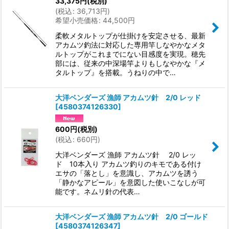
33,375
円
(税別)
(
税込
:
36,713
円
)
希望小売価格
:
44,500
円
柔軟メタルトップが仕掛けを安定させる、最新
アカムツ釣法に対応した専用竿しなやかなメタ
ルトップがこれまでにない目感度を実現。穂先
部には、従来の中深場竿よりもしなやかな『メ
タルトップ』を搭載。うねりの中で…
大洋ベンダーズ 漁師 アカムツ針 2/0 レッド
[
4580374126330
]
600
円
(税別)
(
税込
:
660
円
)
大洋ベンダーズ 漁師 アカムツ針 2/0 レッ
ド 10本入り アカムツ釣りのキモである付け
エサの「落とし」を意識し、アカムツを誘う
「静かなアピール」を意図した使いこなしが可
能です。ネムリ針の代表…
大洋ベンダーズ 漁師 アカムツ針 2/0 ゴールド
[
4580374126347
]