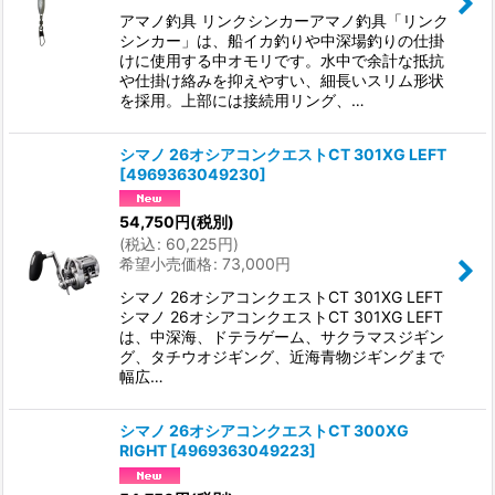
アマノ釣具 リンクシンカーアマノ釣具「リンク
シンカー」は、船イカ釣りや中深場釣りの仕掛
けに使用する中オモリです。水中で余計な抵抗
や仕掛け絡みを抑えやすい、細長いスリム形状
を採用。上部には接続用リング、…
シマノ 26オシアコンクエストCT 301XG LEFT
[
4969363049230
]
54,750
円
(税別)
(
税込
:
60,225
円
)
希望小売価格
:
73,000
円
シマノ 26オシアコンクエストCT 301XG LEFT
シマノ 26オシアコンクエストCT 301XG LEFT
は、中深海、ドテラゲーム、サクラマスジギン
グ、タチウオジギング、近海青物ジギングまで
幅広…
シマノ 26オシアコンクエストCT 300XG
RIGHT
[
4969363049223
]