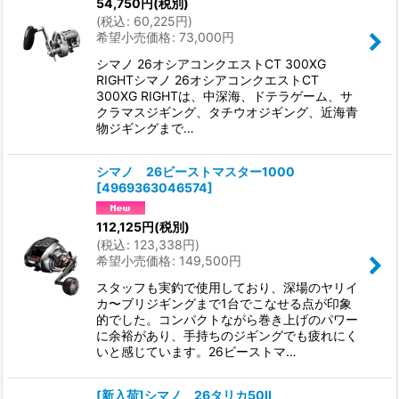
54,750
円
(税別)
(
税込
:
60,225
円
)
希望小売価格
:
73,000
円
シマノ 26オシアコンクエストCT 300XG
RIGHTシマノ 26オシアコンクエストCT
300XG RIGHTは、中深海、ドテラゲーム、サ
クラマスジギング、タチウオジギング、近海青
物ジギングまで…
シマノ 26ビーストマスター1000
[
4969363046574
]
112,125
円
(税別)
(
税込
:
123,338
円
)
希望小売価格
:
149,500
円
スタッフも実釣で使用しており、深場のヤリイ
カ〜ブリジギングまで1台でこなせる点が印象
的でした。コンパクトながら巻き上げのパワー
に余裕があり、手持ちのジギングでも疲れにく
いと感じています。26ビーストマ…
[新入荷]シマノ 26タリカ50II