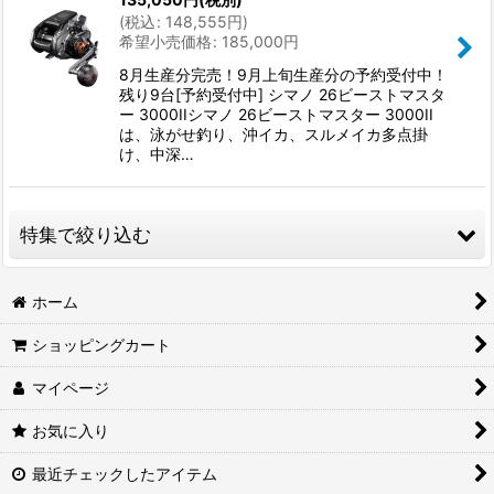
(
税込
:
148,555
円
)
希望小売価格
:
185,000
円
8月生産分完売！9月上旬生産分の予約受付中！
残り9台[予約受付中] シマノ 26ビーストマスタ
ー 3000IIシマノ 26ビーストマスター 3000II
は、泳がせ釣り、沖イカ、スルメイカ多点掛
け、中深…
特集で絞り込む
2026年新製品情報局
ホーム
ショッピングカート
▼シマアジ特集
マイページ
▼クロマグロ釣り
お気に入り
▼トラフグ特集
最近チェックしたアイテム
▼東京湾サワラキャスティング