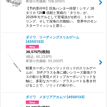
希望小売価格
:
108,000
円
【予約受付中】巨魚ハンター待望！シマノ 26
タリカ 12II■ 信頼と実績の「タリカ」が、
2026年モデルとして登場泳がせ釣り、トロー
リング、そして深海の大物狙い。 世界中のモン
スターフィッシュと渡り…
ダイワ リーディングスリルゲーム
[
4550133
]
36,575
円
(税別)
(
税込
:
40,233
円
)
希望小売価格
:
55,000
円
軽量カーボンフルソリッドロッドのスリルゲー
ムが、 SVFグラスを身に纏いシリーズ最強クラ
スの粘りを実現メガトップカーボンソリッドを
軸に、多彩なカーボン・グラスシートを巻き付
けることで、ソリッドの粘りや…
ダイワ メタリアアカムツ
[
4550133
]