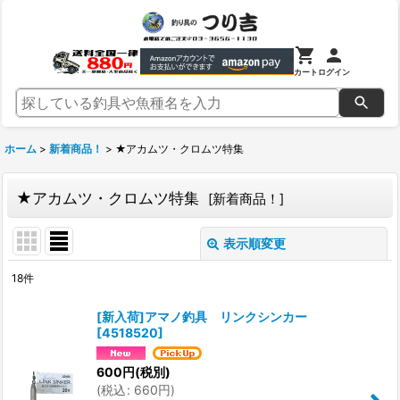
カート
ログイン
ホーム
>
新着商品！
>
★アカムツ・クロムツ特集
★アカムツ・クロムツ特集
[
新着商品！
]
表示順変更
閉じる
18
件
表示数
:
[新入荷]アマノ釣具 リンクシンカー
[
4518520
]
並び順
:
600
円
(税別)
(
税込
:
660
円
)
絞り込む