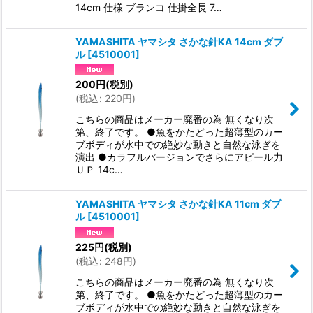
14cm 仕様 ブランコ 仕掛全長 7…
YAMASHITA ヤマシタ さかな針KA 14cm ダブ
ル
[
4510001
]
200
円
(税別)
(
税込
:
220
円
)
こちらの商品はメーカー廃番の為 無くなり次
第、終了です。 ●魚をかたどった超薄型のカー
ブボディが水中での絶妙な動きと自然な泳ぎを
演出 ●カラフルバージョンでさらにアピール力
ＵＰ 14c…
YAMASHITA ヤマシタ さかな針KA 11cm ダブ
ル
[
4510001
]
225
円
(税別)
(
税込
:
248
円
)
こちらの商品はメーカー廃番の為 無くなり次
第、終了です。 ●魚をかたどった超薄型のカー
ブボディが水中での絶妙な動きと自然な泳ぎを