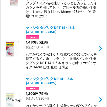
アップ！ その名の通りうるっとピカッとしたイ
カヅノを使用しており、アピール力の高い仕掛
け。11cmに続き14cm/18cmの追加サイズが登
場! コマセヅノ…
ヤマシタ タグリグ KRT 14-1 6本
[
4510001636956
]
1,480
円
(税別)
(
税込
:
1,628
円
)
わずかな光でも輝く！ 複雑な光の変化でイカを
魅了するイカ角「キラッと」採用のイカ釣仕掛
タグリグ KRT 14-1 6本 キラッと針 イカヅノサ
イズ 14cm 仕様 直結 仕掛全…
ヤマシタ タグリグ KR 14-1 5本
[
4510001636925
]
1,200
円
(税別)
(
税込
:
1,320
円
)
わずかな光でも輝く！ 複雑な光の変化でイカを