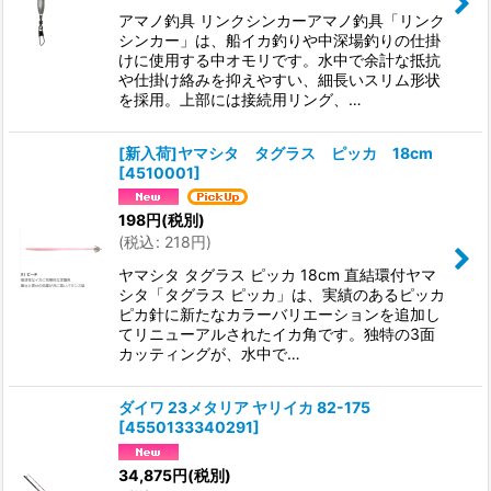
アマノ釣具 リンクシンカーアマノ釣具「リンク
シンカー」は、船イカ釣りや中深場釣りの仕掛
けに使用する中オモリです。水中で余計な抵抗
や仕掛け絡みを抑えやすい、細長いスリム形状
を採用。上部には接続用リング、…
[新入荷]ヤマシタ タグラス ピッカ 18cm
[
4510001
]
198
円
(税別)
(
税込
:
218
円
)
ヤマシタ タグラス ピッカ 18cm 直結環付ヤマ
シタ「タグラス ピッカ」は、実績のあるピッカ
ピカ針に新たなカラーバリエーションを追加し
てリニューアルされたイカ角です。独特の3面
カッティングが、水中で…
ダイワ 23メタリア ヤリイカ 82-175
[
4550133340291
]
34,875
円
(税別)