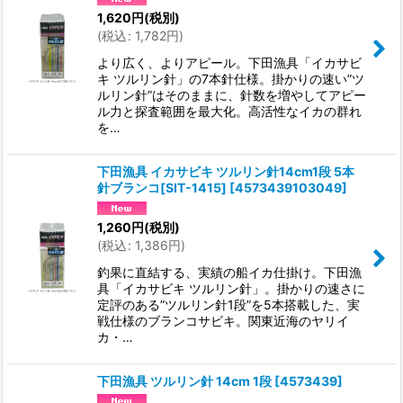
1,620
円
(税別)
(
税込
:
1,782
円
)
より広く、よりアピール。下田漁具「イカサビ
キ ツルリン針」の7本針仕様。掛かりの速い”ツ
ルリン針”はそのままに、針数を増やしてアピー
ル力と探査範囲を最大化。高活性なイカの群れ
を…
下田漁具 イカサビキ ツルリン針14cm1段 5本
針ブランコ[SIT-1415]
[
4573439103049
]
1,260
円
(税別)
(
税込
:
1,386
円
)
釣果に直結する、実績の船イカ仕掛け。下田漁
具「イカサビキ ツルリン針」。掛かりの速さに
定評のある”ツルリン針1段”を5本搭載した、実
戦仕様のブランコサビキ。関東近海のヤリイ
カ・…
下田漁具 ツルリン針 14cm 1段
[
4573439
]