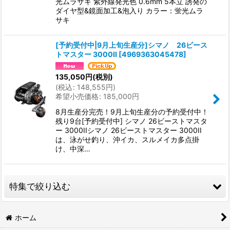
光ムラサキ 紫外線発光色 0.6mm 5本立 誘発の
ダイヤ型&鏡面加工&泡入り カラー：蛍光ムラ
サキ
[予約受付中|9月上旬生産分]シマノ 26ビース
トマスター 3000II
[
4969363045478
]
135,050
円
(税別)
(
税込
:
148,555
円
)
希望小売価格
:
185,000
円
8月生産分完売！9月上旬生産分の予約受付中！
残り9台[予約受付中] シマノ 26ビーストマスタ
ー 3000IIシマノ 26ビーストマスター 3000II
は、泳がせ釣り、沖イカ、スルメイカ多点掛
け、中深…
特集で絞り込む
2026年新製品情報局
ホーム