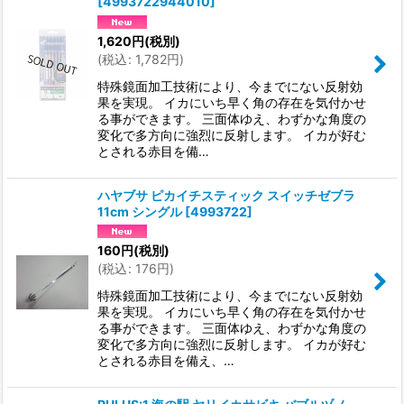
[
4993722944010
]
1,620
円
(税別)
(
税込
:
1,782
円
)
特殊鏡面加工技術により、今までにない反射効
果を実現。 イカにいち早く角の存在を気付かせ
る事ができます。 三面体ゆえ、わずかな角度の
変化で多方向に強烈に反射します。 イカが好む
とされる赤目を備…
ハヤブサ ピカイチスティック スイッチゼブラ
11cm シングル
[
4993722
]
160
円
(税別)
(
税込
:
176
円
)
特殊鏡面加工技術により、今までにない反射効
果を実現。 イカにいち早く角の存在を気付かせ
る事ができます。 三面体ゆえ、わずかな角度の
変化で多方向に強烈に反射します。 イカが好む
とされる赤目を備え、…