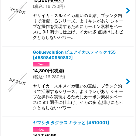
15,200
円
(税別)
(
税込
:
16,720
円
)
ヤリイカ・スルメイカ狙いの直結、ブランク釣
りで活躍するシリーズ。よりキレがあり シャー
プな操作を実現するためにカーボン素材をベー
スに 9:1 調子に仕上げ、イカの多 点掛けにもビ
クともしないパワー…
Gokuevolution ピュアイカスティック 155
[
4589840959892
]
14,800
円
(税別)
(
税込
:
16,280
円
)
ヤリイカ・スルメイカ狙いの直結、ブランク釣
りで活躍するシリーズ。よりキレがあり シャー
プな操作を実現するためにカーボン素材をベー
スに 9:1 調子に仕上げ、イカの多 点掛けにもビ
クともしないパワー…
ヤマシタ タグラス キラッと
[
4510001
]
162
円
(税別)