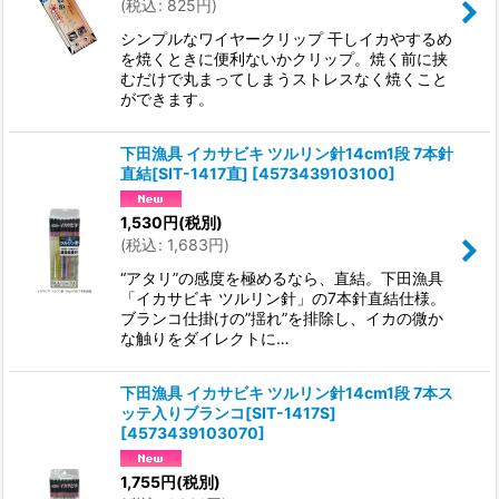
(
税込
:
825
円
)
シンプルなワイヤークリップ 干しイカやするめ
を焼くときに便利ないかクリップ。焼く前に挟
むだけで丸まってしまうストレスなく焼くこと
ができます。
下田漁具 イカサビキ ツルリン針14cm1段 7本針
直結[SIT-1417直]
[
4573439103100
]
1,530
円
(税別)
(
税込
:
1,683
円
)
“アタリ”の感度を極めるなら、直結。下田漁具
「イカサビキ ツルリン針」の7本針直結仕様。
ブランコ仕掛けの”揺れ”を排除し、イカの微か
な触りをダイレクトに…
下田漁具 イカサビキ ツルリン針14cm1段 7本ス
ッテ入りブランコ[SIT-1417S]
[
4573439103070
]
1,755
円
(税別)