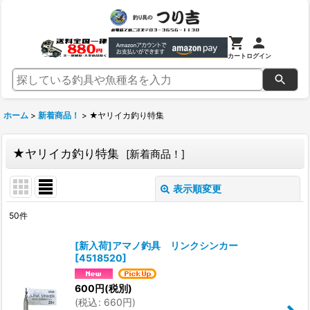
カート
ログイン
ホーム
>
新着商品！
>
★ヤリイカ釣り特集
★ヤリイカ釣り特集
[
新着商品！
]
表示順変更
閉じる
50
件
表示数
:
[新入荷]アマノ釣具 リンクシンカー
[
4518520
]
並び順
:
600
円
(税別)
(
税込
:
660
円
)
絞り込む