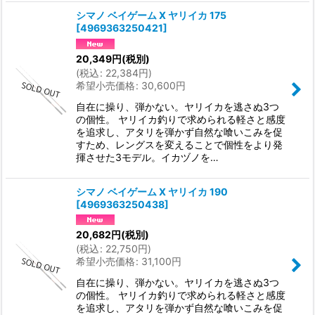
シマノ ベイゲーム X ヤリイカ 175
[
4969363250421
]
20,349
円
(税別)
(
税込
:
22,384
円
)
希望小売価格
:
30,600
円
自在に操り、弾かない。ヤリイカを逃さぬ3つ
の個性。 ヤリイカ釣りで求められる軽さと感度
を追求し、アタリを弾かず自然な喰いこみを促
すため、レングスを変えることで個性をより発
揮させた3モデル。イカヅノを…
シマノ ベイゲーム X ヤリイカ 190
[
4969363250438
]
20,682
円
(税別)
(
税込
:
22,750
円
)
希望小売価格
:
31,100
円
自在に操り、弾かない。ヤリイカを逃さぬ3つ
の個性。 ヤリイカ釣りで求められる軽さと感度
を追求し、アタリを弾かず自然な喰いこみを促