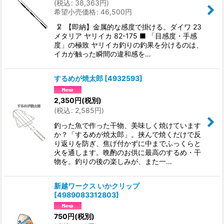
(
税込
:
38,363
円
)
希望小売価格
:
46,500
円
🦑 【即納】金属的な感度で掛ける。ダイワ 23
メタリア ヤリイカ 82-175 ■ 「目感度・手感
度」の極致 ヤリイカ釣りの釣果を分けるのは、
イカが触った瞬間の違和感を…
するめが焼太郎
[
4932593
]
2,350
円
(税別)
(
税込
:
2,585
円
)
釣った魚で作った干物、美味しく焼けています
か？「するめが焼太郎」。挟んで焼くだけで反
り返りを防ぎ、焦げ付かずに中までふっくらと
火を通します。晩酌のお供に最高のするめ・干
物を。釣りの後の楽しみが、また一…
新越ワークス いかクリップ
[
4989083312803
]
750
円
(税別)