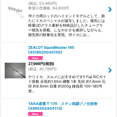
(
税込
:
53,460
円
)
希望小売価格
:
64,800
円
沖イカ用ロッドのハイエンドモデルとして、新
たにイカスペシャルが誕生しました。穂先には
軽量UDグラス素材を特殊設計したチューブラ
ー穂先を搭載。しなやかさを維持しながらも、
穂先部の軽量化を実現。沖イカにお…
ZEALOT SquidMaster 165
[
4518520045150
]
27,999
円
(税別)
(
税込
:
30,799
円
)
ヤリイカ、スルメにおすすめです!! Fuji SICガイ
ド搭載 全長約1.65m 継数 1本 先径 約1.8mm 元
径 約9.6mm 自重 約300g 錘負荷 100-180号
使…
TAKA産業 T-179 ステン烏賊ヅノ仕掛巻
[
4995202404113
]