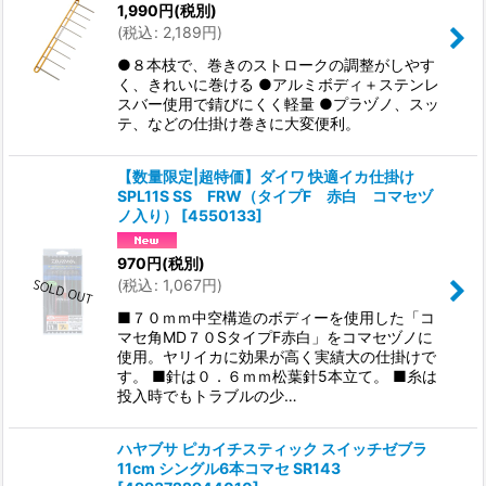
1,990
円
(税別)
(
税込
:
2,189
円
)
●８本枝で、巻きのストロークの調整がしやす
く、きれいに巻ける ●アルミボディ＋ステンレ
スバー使用で錆びにくく軽量 ●プラヅノ、スッ
テ、などの仕掛け巻きに大変便利。
【数量限定|超特価】ダイワ 快適イカ仕掛け
SPL11S SS FRW（タイプF 赤白 コマセヅ
ノ入り）
[
4550133
]
970
円
(税別)
(
税込
:
1,067
円
)
■７０ｍｍ中空構造のボディーを使用した「コ
マセ角MD７０SタイプF赤白」をコマセヅノに
使用。ヤリイカに効果が高く実績大の仕掛けで
す。 ■針は０．６ｍｍ松葉針5本立て。 ■糸は
投入時でもトラブルの少…
ハヤブサ ピカイチスティック スイッチゼブラ
11cm シングル6本コマセ SR143