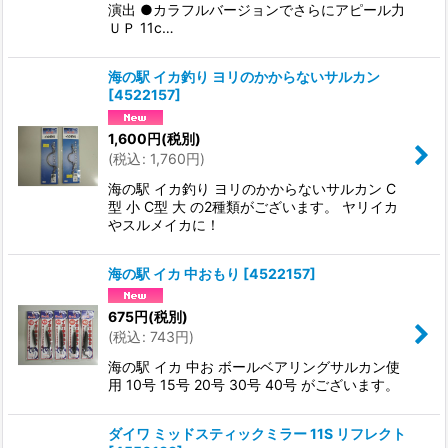
演出 ●カラフルバージョンでさらにアピール力
ＵＰ 11c…
海の駅 イカ釣り ヨリのかからないサルカン
[
4522157
]
1,600
円
(税別)
(
税込
:
1,760
円
)
海の駅 イカ釣り ヨリのかからないサルカン C
型 小 C型 大 の2種類がございます。 ヤリイカ
やスルメイカに！
海の駅 イカ 中おもり
[
4522157
]
675
円
(税別)
(
税込
:
743
円
)
海の駅 イカ 中お ボールベアリングサルカン使
用 10号 15号 20号 30号 40号 がございます。
ダイワ ミッドスティックミラー 11S リフレクト