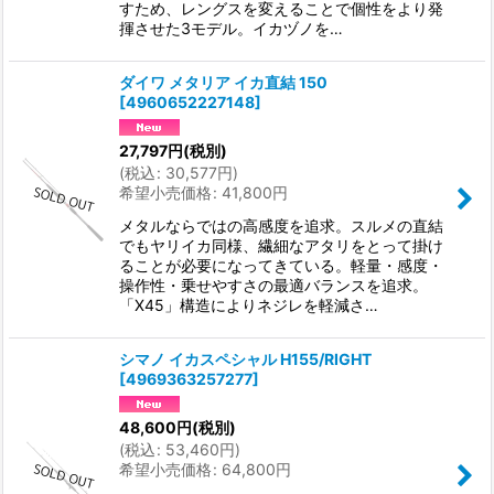
すため、レングスを変えることで個性をより発
揮させた3モデル。イカヅノを…
ダイワ メタリア イカ直結 150
[
4960652227148
]
27,797
円
(税別)
(
税込
:
30,577
円
)
希望小売価格
:
41,800
円
メタルならではの高感度を追求。スルメの直結
でもヤリイカ同様、繊細なアタリをとって掛け
ることが必要になってきている。軽量・感度・
操作性・乗せやすさの最適バランスを追求。
「X45」構造によりネジレを軽減さ…
シマノ イカスペシャル H155/RIGHT
[
4969363257277
]
48,600
円
(税別)
(
税込
:
53,460
円
)
希望小売価格
:
64,800
円