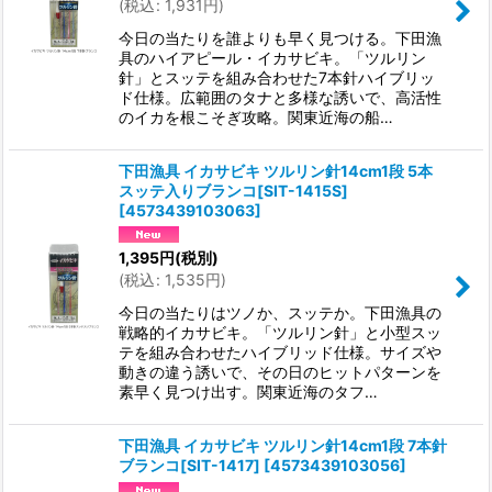
(
税込
:
1,931
円
)
今日の当たりを誰よりも早く見つける。下田漁
具のハイアピール・イカサビキ。「ツルリン
針」とスッテを組み合わせた7本針ハイブリッ
ド仕様。広範囲のタナと多様な誘いで、高活性
のイカを根こそぎ攻略。関東近海の船…
下田漁具 イカサビキ ツルリン針14cm1段 5本
スッテ入りブランコ[SIT-1415S]
[
4573439103063
]
1,395
円
(税別)
(
税込
:
1,535
円
)
今日の当たりはツノか、スッテか。下田漁具の
戦略的イカサビキ。「ツルリン針」と小型スッ
テを組み合わせたハイブリッド仕様。サイズや
動きの違う誘いで、その日のヒットパターンを
素早く見つけ出す。関東近海のタフ…
下田漁具 イカサビキ ツルリン針14cm1段 7本針
ブランコ[SIT-1417]
[
4573439103056
]