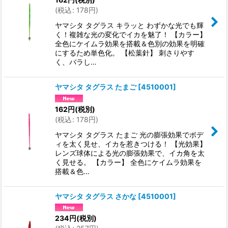
(
税込
:
178
円
)
ヤマシタ タグラス キラッと わずかな光でも輝
く！複雑な光の変化でイカを魅了！ 【カラー】
全色にケイムラ効果を搭載＆色別の効果を明確
にするため単色化。 【松葉針】 刺さりやす
く、バラし…
ヤマシタ タグラス たまご
[
4510001
]
162
円
(税別)
(
税込
:
178
円
)
ヤマシタ タグラス たまご 光の膨張効果でボデ
ィを太く見せ、イカを惹きつける！ 【光効果】
レンズ球体による光の膨張効果で、イカ角を太
く見せる。 【カラー】 全色にケイムラ効果を
搭載＆色…
ヤマシタ タグラス さかな
[
4510001
]
234
円
(税別)