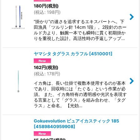
180
円
(税別)
(
税込
:
198
円
)
“掛かり”の速さを追求するエキスパートへ。下
田漁具「ツルリン針 14cm 1段」。2段針のホー
ルド力より、触腕一本でも瞬時に貫く初期掛か
りを重視した設計。高活性時の手返しアップ…
ヤマシタ タグラス カラフル
[
4510001
]
162
円
(税別)
(
税込
:
178
円
)
イカ角は、長い仕掛で複数本使用するのが基本
であり、回収時には「たぐる」という作業が必
須。 また、イカ角特有の透明感や光沢を表現す
る言葉として「グラス」を組み合わせ、「タグ
ラス」と命名。 【光効…
Gokuevolution ピュアイカスティック 185
[
4589840959908
]