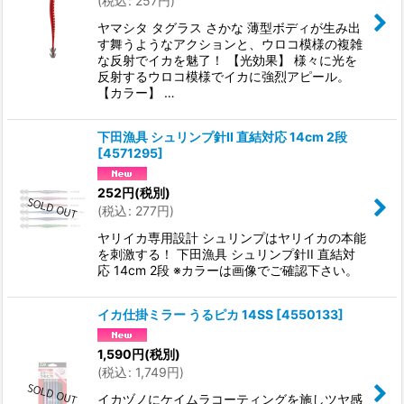
(
税込
:
257
円
)
ヤマシタ タグラス さかな 薄型ボディが生み出
す舞うようなアクションと、ウロコ模様の複雑
な反射でイカを魅了！ 【光効果】 様々に光を
反射するウロコ模様でイカに強烈アピール。
【カラー】 …
下田漁具 シュリンプ針II 直結対応 14cm 2段
[
4571295
]
252
円
(税別)
(
税込
:
277
円
)
ヤリイカ専用設計 シュリンプはヤリイカの本能
を刺激する！ 下田漁具 シュリンプ針II 直結対
応 14cm 2段 ※カラーは画像でご確認下さい。
イカ仕掛ミラー うるピカ 14SS
[
4550133
]
1,590
円
(税別)
(
税込
:
1,749
円
)
イカヅノにケイムラコーティングを施しツヤ感