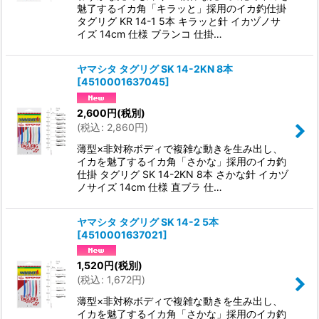
魅了するイカ角「キラッと」採用のイカ釣仕掛
タグリグ KR 14-1 5本 キラッと針 イカヅノサ
イズ 14cm 仕様 ブランコ 仕掛…
ヤマシタ タグリグ SK 14-2KN 8本
[
4510001637045
]
2,600
円
(税別)
(
税込
:
2,860
円
)
薄型×非対称ボディで複雑な動きを生み出し、
イカを魅了するイカ角「さかな」採用のイカ釣
仕掛 タグリグ SK 14-2KN 8本 さかな針 イカヅ
ノサイズ 14cm 仕様 直ブラ 仕…
ヤマシタ タグリグ SK 14-2 5本
[
4510001637021
]
1,520
円
(税別)
(
税込
:
1,672
円
)
薄型×非対称ボディで複雑な動きを生み出し、
イカを魅了するイカ角「さかな」採用のイカ釣