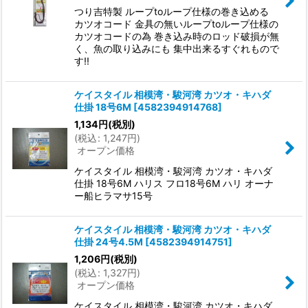
つり吉特製 ループtoループ仕様の巻き込める
カツオコード 金具の無いループtoループ仕様の
カツオコードの為 巻き込み時のロッド破損が無
く、魚の取り込みにも 集中出来るすぐれもので
す!!
ケイスタイル 相模湾・駿河湾 カツオ・キハダ
仕掛 18号6M
[
4582394914768
]
1,134
円
(税別)
(
税込
:
1,247
円
)
オープン価格
ケイスタイル 相模湾・駿河湾 カツオ・キハダ
仕掛 18号6M ハリス フロ18号6M ハリ オーナ
ー船ヒラマサ15号
ケイスタイル 相模湾・駿河湾 カツオ・キハダ
仕掛 24号4.5M
[
4582394914751
]
1,206
円
(税別)
(
税込
:
1,327
円
)
オープン価格
ケイスタイル 相模湾・駿河湾 カツオ・キハダ