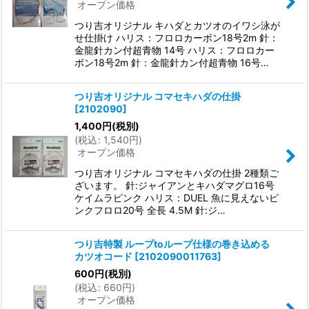
オープン価格
つり吉オリジナル キハダとカツオのイワシ泳が
せ仕掛け ハリス：フロロカーボン18号2m 針：
金龍針カン付超青物 14号 ハリス：フロロカー
ボン18号2m 針：金龍針カン付超青物 16号…
つり吉オリジナル コマセキハダの仕掛
[
2102090
]
1,400
円
(税別)
(
税込
:
1,540
円
)
オープン価格
つり吉オリジナル コマセキハダの仕掛 2種類ご
ざいます。 針:ジャイアンとキハダマグロ16号
ケイムラピンク ハリス：DUEL 魚に見えないピ
ンクフロロ20号 全長 4.5M 針:ジ…
つり吉特製 ループtoループ仕様の巻き込める
カツオコード
[
2102090011763
]
600
円
(税別)
(
税込
:
660
円
)
オープン価格