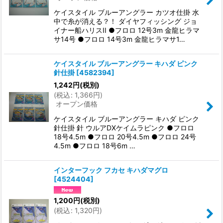
ケイスタイル ブルーアングラー カツオ仕掛 水
中で糸が消える？！ ダイヤフィッシング ジョ
イナー船ハリスII ●フロロ 12号3m 金龍ヒラマ
サ14号 ●フロロ 14号3m 金龍ヒラマサ1…
ケイスタイル ブルーアングラー キハダ ピンク
針仕掛
[
4582394
]
1,242
円
(税別)
(
税込
:
1,366
円
)
オープン価格
ケイスタイル ブルーアングラー キハダ ピンク
針仕掛 針 ウルアDXケイムラピンク ●フロロ
18号4.5m ●フロロ 20号4.5m ●フロロ 24号
4.5m ●フロロ 18号6m …
インターフック フカセ キハダマグロ
[
4524404
]
1,200
円
(税別)
(
税込
:
1,320
円
)