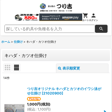
カート
ログイン
ホーム
>
仕掛け
>
キハダ・カツオ仕掛け
キハダ・カツオ仕掛け
表示順変更
閉じる
14
件
表示数
:
つり吉オリジナル キハダとカツオのイワシ泳が
せ仕掛け
[
21020900
]
並び順
:
1,000
円
(税別)
(
税込
:
1,100
円
)
絞り込む