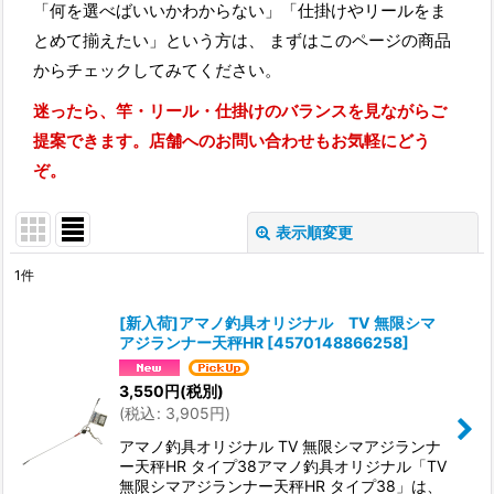
「何を選べばいいかわからない」「仕掛けやリールをま
とめて揃えたい」という方は、 まずはこのページの商品
からチェックしてみてください。
迷ったら、竿・リール・仕掛けのバランスを見ながらご
提案できます。店舗へのお問い合わせもお気軽にどう
ぞ。
表示順変更
閉じる
1
件
表示数
:
[新入荷]アマノ釣具オリジナル TV 無限シマ
アジランナー天秤HR
[
4570148866258
]
並び順
:
3,550
円
(税別)
(
税込
:
3,905
円
)
絞り込む
アマノ釣具オリジナル TV 無限シマアジランナ
ー天秤HR タイプ38アマノ釣具オリジナル「TV
無限シマアジランナー天秤HR タイプ38」は、