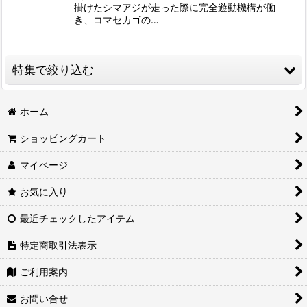
掛けたシマアジが走った際に完全遊動機構が働
き、コマセカゴの…
特集で絞り込む
2026年新製品情報局
ホーム
ショッピングカート
▼シマアジ特集
マイページ
▼クロマグロ釣り
お気に入り
▼トラフグ特集
最近チェックしたアイテム
▼東京湾サワラキャスティング
特定商取引法表示
▼タコ釣り
ご利用案内
★キハダマグロ・カツオ釣り特集(コマセ)
お問い合せ