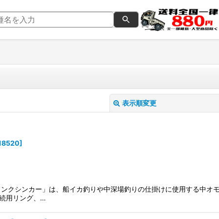
表示順変更
18520
]
絞り込む
リンクシンカー」は、船イカ釣りや中深場釣りの仕掛けに使用する中オ
続用リング、…