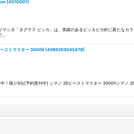
cm
[
4510001
]
結環付ヤマシタ「タグラス ピッカ」は、実績のあるピッカピカ針に新たな
で…
ストマスター 3000II
[
4969363045478
]
残り9台[予約受付中] シマノ 26ビーストマスター 3000IIシマノ 2