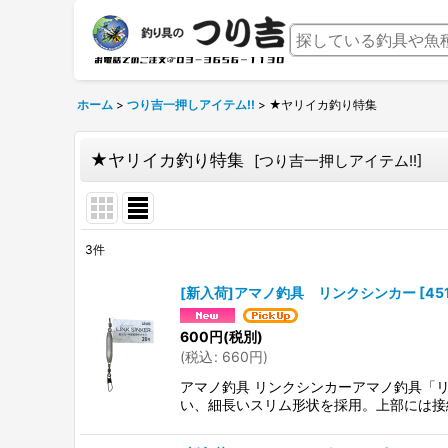
ホーム
>
つり吉一押しアイテム!!
>
★ヤリイカ釣り特集
★ヤリイカ釣り特集
[
つり吉一押しアイテム!!
]
3
件
表示数
:
[新入荷]アマノ釣具 リンクシンカー
[
45
並び順
:
600
円
(税別)
(
税込
:
660
円
)
アマノ釣具 リンクシンカーアマノ釣具「
い、細長いスリム形状を採用。上部には接