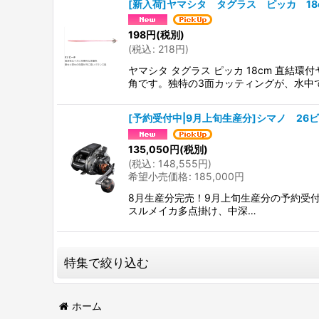
[新入荷]ヤマシタ タグラス ピッカ 18
198
円
(税別)
(
税込
:
218
円
)
ヤマシタ タグラス ピッカ 18cm 直
角です。独特の3面カッティングが、水中
[予約受付中|9月上旬生産分]シマノ 26ビー
135,050
円
(税別)
(
税込
:
148,555
円
)
希望小売価格
:
185,000
円
8月生産分完売！9月上旬生産分の予約受付中！
スルメイカ多点掛け、中深…
特集で絞り込む
2026年新製品情報局
ホーム