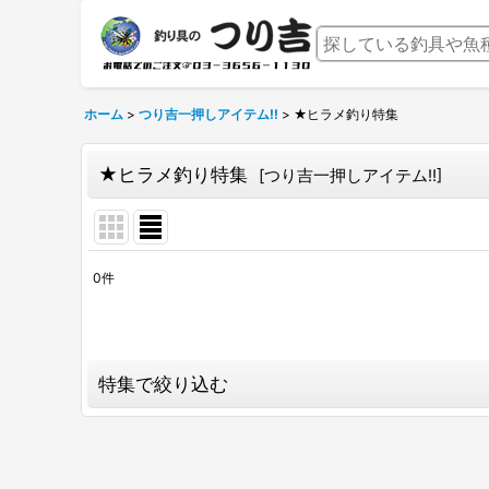
ホーム
>
つり吉一押しアイテム!!
>
★ヒラメ釣り特集
★ヒラメ釣り特集
[
つり吉一押しアイテム!!
]
0
件
表示数
:
並び順
:
特集で絞り込む
2026年新製品情報局