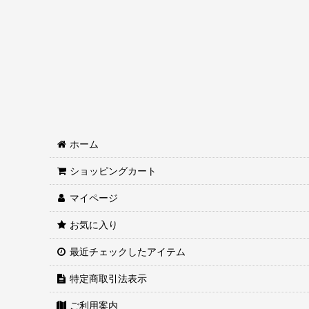
▼シマアジ特集
▼クロマグロ釣り
▼トラフグ特集
▼東京湾サワラキャスティング
▼タコ釣り
ホーム
★キハダマグロ・カツオ釣り特集(コマセ)
ショッピングカート
★キハダマグロ・カツオ釣り特集(ライブベイト)
マイページ
★キンメ アコウ ベニアコウ 深場釣り特集
お気に入り
★大物釣り特集
最近チェックしたアイテム
★ディープジギング特集
特定商取引法表示
★アカムツ・クロムツ特集
ご利用案内