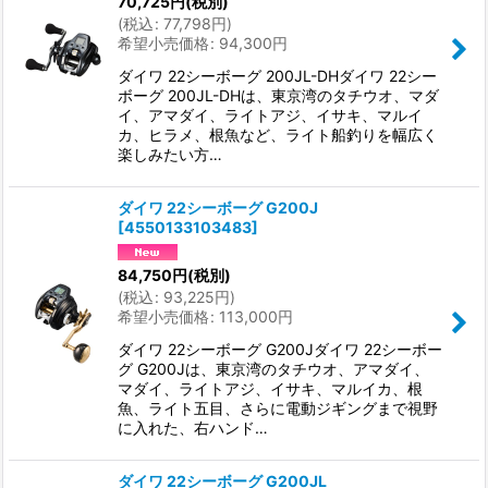
70,725
円
(税別)
(
税込
:
77,798
円
)
希望小売価格
:
94,300
円
ダイワ 22シーボーグ 200JL-DHダイワ 22シー
ボーグ 200JL-DHは、東京湾のタチウオ、マダ
イ、アマダイ、ライトアジ、イサキ、マルイ
カ、ヒラメ、根魚など、ライト船釣りを幅広く
楽しみたい方…
ダイワ 22シーボーグ G200J
[
4550133103483
]
84,750
円
(税別)
(
税込
:
93,225
円
)
希望小売価格
:
113,000
円
ダイワ 22シーボーグ G200Jダイワ 22シーボー
グ G200Jは、東京湾のタチウオ、アマダイ、
マダイ、ライトアジ、イサキ、マルイカ、根
魚、ライト五目、さらに電動ジギングまで視野
に入れた、右ハンド…
ダイワ 22シーボーグ G200JL