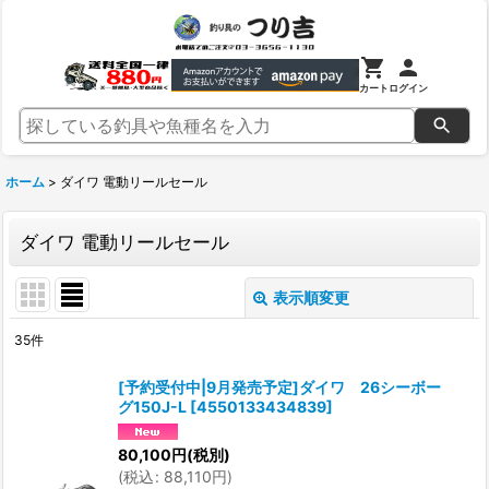
カート
ログイン
ホーム
>
ダイワ 電動リールセール
ダイワ 電動リールセール
表示順変更
閉じる
35
件
表示数
:
[予約受付中|9月発売予定]ダイワ 26シーボー
グ150J-L
[
4550133434839
]
並び順
:
80,100
円
(税別)
(
税込
:
88,110
円
)
絞り込む