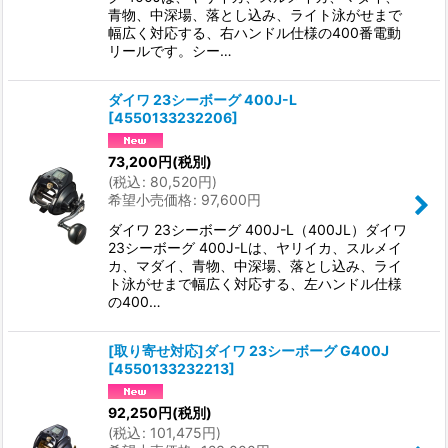
青物、中深場、落とし込み、ライト泳がせまで
幅広く対応する、右ハンドル仕様の400番電動
リールです。シー…
ダイワ 23シーボーグ 400J-L
[
4550133232206
]
73,200
円
(税別)
(
税込
:
80,520
円
)
希望小売価格
:
97,600
円
ダイワ 23シーボーグ 400J-L（400JL）ダイワ
23シーボーグ 400J-Lは、ヤリイカ、スルメイ
カ、マダイ、青物、中深場、落とし込み、ライ
ト泳がせまで幅広く対応する、左ハンドル仕様
の400…
[取り寄せ対応]ダイワ 23シーボーグ G400J
[
4550133232213
]
92,250
円
(税別)
(
税込
:
101,475
円
)