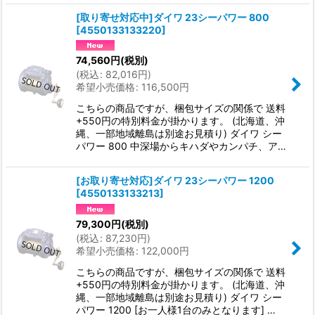
[取り寄せ対応中]ダイワ 23シーパワー 800
[
4550133133220
]
74,560
円
(税別)
(
税込
:
82,016
円
)
希望小売価格
:
116,500
円
こちらの商品ですが、梱包サイズの関係で 送料
+550円の特別料金が掛かります。 (北海道、沖
縄、一部地域離島は別途お見積り) ダイワ シー
パワー 800 中深場からキハダやカンパチ、ア…
[お取り寄せ対応]ダイワ 23シーパワー 1200
[
4550133133213
]
79,300
円
(税別)
(
税込
:
87,230
円
)
希望小売価格
:
122,000
円
こちらの商品ですが、梱包サイズの関係で 送料
+550円の特別料金が掛かります。 (北海道、沖
縄、一部地域離島は別途お見積り) ダイワ シー
パワー 1200 [お一人様1台のみとなります] …