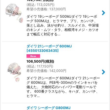
(
税込
:
113,025
円
)
希望小売価格
:
137,000
円
ダイワ 19シーボーグ 500MJダイワ 19シーボ
ーグ 500MJは、ヒラマサ、ブリ、カンパチ、
落とし込み、泳がせ釣り、スルメイカ、中深場
のキンメ・ムツ・タラ、相模湾キメジ・カツオ
まで幅広く対応する…
ダイワ 21シーボーグ 600MJ
[
4550133063435
]
106,500
円
(税別)
(
税込
:
117,150
円
)
希望小売価格
:
142,000
円
ダイワ 21シーボーグ 600MJダイワ 21シーボー
グ 600MJは、PE8号-300mのラインキャパを
備えた、 大物対応のハイパワー電動リールで
す。 600番クラスながら、キハダ、カンパチ、
ヒラマ…
ダイワ シーボーグ G800MJ