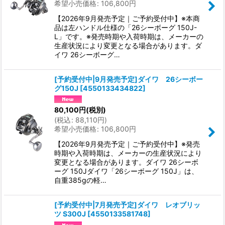
希望小売価格
:
106,800
円
【2026年9月発売予定｜ご予約受付中】※本商
品は左ハンドル仕様の「26シーボーグ 150J-
L」です。※発売時期や入荷時期は、メーカーの
生産状況により変更となる場合があります。ダ
イワ 26シーボーグ…
[予約受付中|9月発売予定]ダイワ 26シーボー
グ150J
[
4550133434822
]
80,100
円
(税別)
(
税込
:
88,110
円
)
希望小売価格
:
106,800
円
【2026年9月発売予定｜ご予約受付中】※発売
時期や入荷時期は、メーカーの生産状況により
変更となる場合があります。ダイワ 26シーボ
ーグ 150Jダイワ「26シーボーグ 150J」は、
自重385gの軽…
[予約受付中|7月発売予定]ダイワ レオブリッ
ツ S300J
[
4550133581748
]