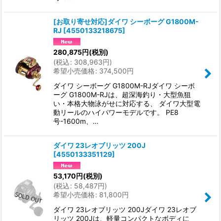
[お取り寄せ対応]ダイワ シーボーグ G1800M-
RJ
[
4550133218675
]
280,875
円
(税別)
(
税込
:
308,963
円
)
希望小売価格
:
374,500
円
ダイワ シーボーグ G1800M-RJダイワ シーボ
ーグ G1800M-RJは、超深海釣り・大型魚狙
い・本格大物泳がせに対応する、 ダイワ大型電
動リールのハイパワーモデルです。 PE8
号-1600m、…
ダイワ 23レオブリッツ 200J
[
4550133351129
]
53,170
円
(税別)
(
税込
:
58,487
円
)
希望小売価格
:
81,800
円
ダイワ 23レオブリッツ 200Jダイワ 23レオブ
リッツ 200Jは、軽量コンパクトなボディに