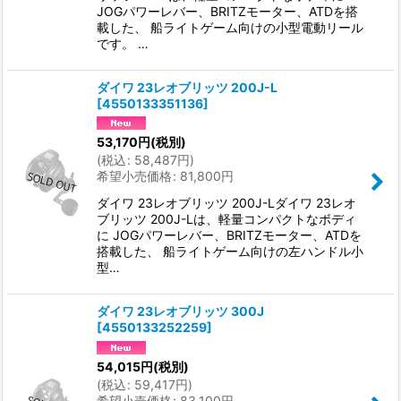
JOGパワーレバー、BRITZモーター、ATDを搭
載した、 船ライトゲーム向けの小型電動リール
です。 …
ダイワ 23レオブリッツ 200J-L
[
4550133351136
]
53,170
円
(税別)
(
税込
:
58,487
円
)
希望小売価格
:
81,800
円
ダイワ 23レオブリッツ 200J-Lダイワ 23レオ
ブリッツ 200J-Lは、軽量コンパクトなボディ
に JOGパワーレバー、BRITZモーター、ATDを
搭載した、 船ライトゲーム向けの左ハンドル小
型…
ダイワ 23レオブリッツ 300J
[
4550133252259
]
54,015
円
(税別)
(
税込
:
59,417
円
)
希望小売価格
:
83,100
円