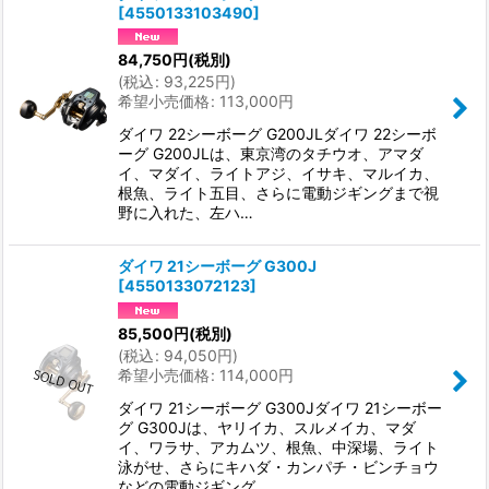
[
4550133103490
]
84,750
円
(税別)
(
税込
:
93,225
円
)
希望小売価格
:
113,000
円
ダイワ 22シーボーグ G200JLダイワ 22シーボ
ーグ G200JLは、東京湾のタチウオ、アマダ
イ、マダイ、ライトアジ、イサキ、マルイカ、
根魚、ライト五目、さらに電動ジギングまで視
野に入れた、左ハ…
ダイワ 21シーボーグ G300J
[
4550133072123
]
85,500
円
(税別)
(
税込
:
94,050
円
)
希望小売価格
:
114,000
円
ダイワ 21シーボーグ G300Jダイワ 21シーボー
グ G300Jは、ヤリイカ、スルメイカ、マダ
イ、ワラサ、アカムツ、根魚、中深場、ライト
泳がせ、さらにキハダ・カンパチ・ビンチョウ
などの電動ジギング…