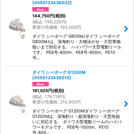
[
4550133430022
]
144,750
円
(税別)
(
税込
:
159,225
円
)
希望小売価格
:
193,000
円
ダイワ シーボーグ G800MJダイワ シーボーグ
G800MJは、深海釣り・大物泳がせ・大型青物
狙いまで対応する、 ハイパワー大型電動リール
です。 PE6号-800m、PE8号-600m、PE10
号…
ダイワ シーボーグ G1200M
[
4550133430015
]
161,925
円
(税別)
(
税込
:
178,118
円
)
希望小売価格
:
215,900
円
ダイワ シーボーグ G1200Mダイワ シーボーグ
G1200Mは、深海釣り・超深場釣り・大型魚狙
いに対応する、 ダイワ大型電動リールのハイパ
ワーモデルです。 PE8号-1000m、PE10
号-800…