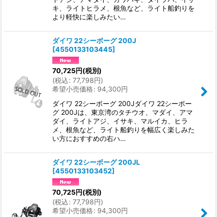
キ、ライトヒラメ、根魚など、ライト船釣りを
より軽快に楽しみたい…
ダイワ 22シーボーグ 200J
[
4550133103445
]
70,725
円
(税別)
(
税込
:
77,798
円
)
希望小売価格
:
94,300
円
ダイワ 22シーボーグ 200Jダイワ 22シーボー
グ 200Jは、東京湾のタチウオ、マダイ、アマ
ダイ、ライトアジ、イサキ、マルイカ、ヒラ
メ、根魚など、ライト船釣りを幅広く楽しみた
い方におすすめの右ハ…
ダイワ 22シーボーグ 200JL
[
4550133103452
]
70,725
円
(税別)
(
税込
:
77,798
円
)
希望小売価格
:
94,300
円