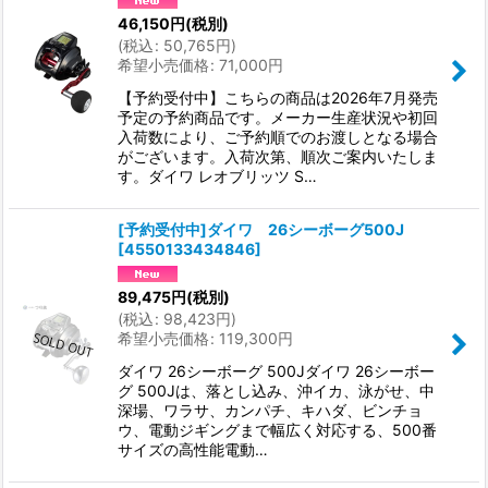
46,150
円
(税別)
(
税込
:
50,765
円
)
希望小売価格
:
71,000
円
【予約受付中】こちらの商品は2026年7月発売
予定の予約商品です。メーカー生産状況や初回
入荷数により、ご予約順でのお渡しとなる場合
がございます。入荷次第、順次ご案内いたしま
す。ダイワ レオブリッツ S…
[予約受付中]ダイワ 26シーボーグ500J
[
4550133434846
]
89,475
円
(税別)
(
税込
:
98,423
円
)
希望小売価格
:
119,300
円
ダイワ 26シーボーグ 500Jダイワ 26シーボー
グ 500Jは、落とし込み、沖イカ、泳がせ、中
深場、ワラサ、カンパチ、キハダ、ビンチョ
ウ、電動ジギングまで幅広く対応する、500番
サイズの高性能電動…