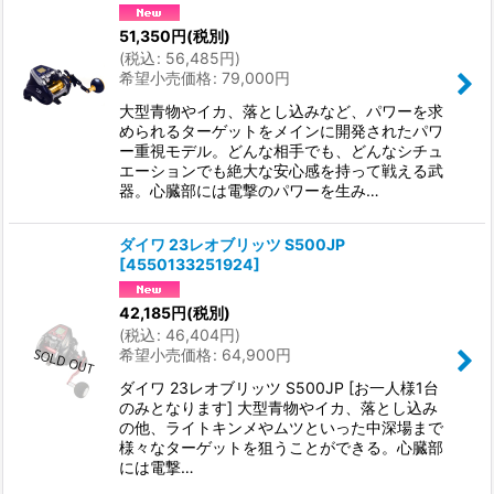
51,350
円
(税別)
(
税込
:
56,485
円
)
希望小売価格
:
79,000
円
大型青物やイカ、落とし込みなど、パワーを求
められるターゲットをメインに開発されたパワ
ー重視モデル。どんな相手でも、どんなシチュ
エーションでも絶大な安心感を持って戦える武
器。心臓部には電撃のパワーを生み…
ダイワ 23レオブリッツ S500JP
[
4550133251924
]
42,185
円
(税別)
(
税込
:
46,404
円
)
希望小売価格
:
64,900
円
ダイワ 23レオブリッツ S500JP [お一人様1台
のみとなります] 大型青物やイカ、落とし込み
の他、ライトキンメやムツといった中深場まで
様々なターゲットを狙うことができる。心臓部
には電撃…