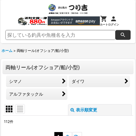
カート
ログイン
ホーム
>
両軸リール(オフショア/船/小型)
両軸リール(オフショア/船/小型)
シマノ
ダイワ
アルファタックル
表示順変更
閉じる
112
件
サブカテゴリ
: