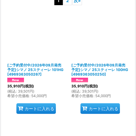
1
2
次
»
表示数
:
並び順
:
絞り込む
[ご予約受付中/2026年09月発売
[ご予約受付中/2026年09月発売
予定]シマノ 25スティーレ 101HG
予定]シマノ 25スティーレ 100HG
[
4969363050267
]
[
4969363050250
]
35,910
円
(税別)
35,910
円
(税別)
(
税込
:
39,501
円
)
(
税込
:
39,501
円
)
希望小売価格
:
54,000
円
希望小売価格
:
54,000
円
カートに入れる
カートに入れる