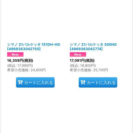
シマノ 21バルケッタ 151DH-HG
シマノ 21バルケッタ 300HG
[
4969363042750
]
[
4969363042774
]
16,359
円
(税別)
17,091
円
(税別)
(
税込
:
17,995
円
)
(
税込
:
18,800
円
)
希望小売価格
:
24,600
円
希望小売価格
:
25,700
円
カートに入れる
カートに入れる