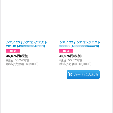
シマノ 23オシアコンクエスト
シマノ 22オシアコンクエスト
201HG
[
4969363046291
]
300PG
[
4969363044426
]
45,675
円
(税別)
45,975
円
(税別)
(
税込
:
50,243
円
)
(
税込
:
50,573
円
)
希望小売価格
:
60,900
円
希望小売価格
:
61,300
円
カートに入れる