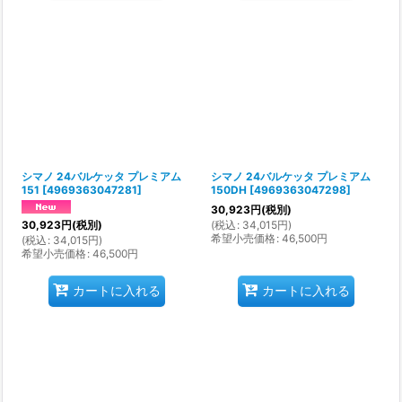
シマノ 24バルケッタ プレミアム
シマノ 24バルケッタ プレミアム
151
[
4969363047281
]
150DH
[
4969363047298
]
30,923
円
(税別)
(
税込
:
34,015
円
)
30,923
円
(税別)
希望小売価格
:
46,500
円
(
税込
:
34,015
円
)
希望小売価格
:
46,500
円
カートに入れる
カートに入れる