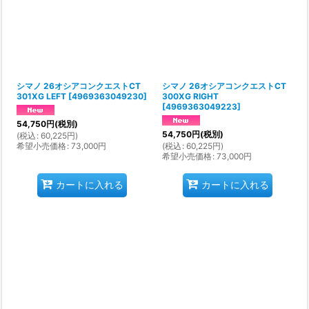
シマノ 26オシアコンクエストCT
シマノ 26オシアコンクエストCT
301XG LEFT
[
4969363049230
]
300XG RIGHT
[
4969363049223
]
54,750
円
(税別)
54,750
円
(税別)
(
税込
:
60,225
円
)
希望小売価格
:
73,000
円
(
税込
:
60,225
円
)
希望小売価格
:
73,000
円
カートに入れる
カートに入れる