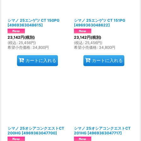
シマノ 25エンゲツ CT 150PG
シマノ 25エンゲツ CT 151PG
[
4969363048615
]
[
4969363048622
]
23,142
円
(税別)
23,142
円
(税別)
(
税込
:
25,456
円
)
(
税込
:
25,456
円
)
希望小売価格
:
34,800
円
希望小売価格
:
34,800
円
カートに入れる
カートに入れる
シマノ 25オシアコンクエストCT
シマノ 25オシアコンクエストCT
200HG
[
4969363047700
]
201HG
[
4969363047717
]