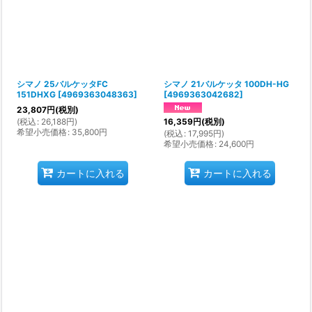
シマノ 25バルケッタFC
シマノ 21バルケッタ 100DH-HG
151DHXG
[
4969363048363
]
[
4969363042682
]
23,807
円
(税別)
(
税込
:
26,188
円
)
16,359
円
(税別)
希望小売価格
:
35,800
円
(
税込
:
17,995
円
)
希望小売価格
:
24,600
円
カートに入れる
カートに入れる