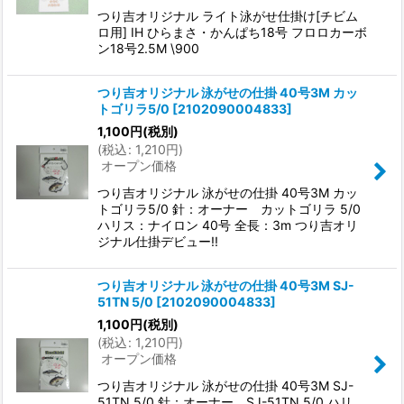
つり吉オリジナル ライト泳がせ仕掛け[チビム
ロ用] IH ひらまさ・かんぱち18号 フロロカーボ
ン18号2.5M \900
つり吉オリジナル 泳がせの仕掛 40号3M カッ
トゴリラ5/0
[
2102090004833
]
1,100
円
(税別)
(
税込
:
1,210
円
)
オープン価格
つり吉オリジナル 泳がせの仕掛 40号3M カッ
トゴリラ5/0 針：オーナー カットゴリラ 5/0
ハリス：ナイロン 40号 全長：3m つり吉オリ
ジナル仕掛デビュー!!
つり吉オリジナル 泳がせの仕掛 40号3M SJ-
51TN 5/0
[
2102090004833
]
1,100
円
(税別)
(
税込
:
1,210
円
)
オープン価格
つり吉オリジナル 泳がせの仕掛 40号3M SJ-
51TN 5/0 針：オーナー SJ-51TN 5/0 ハリ