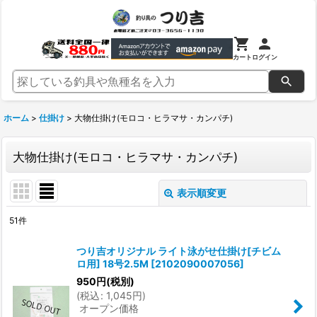
カート
ログイン
ホーム
>
仕掛け
>
大物仕掛け(モロコ・ヒラマサ・カンパチ)
大物仕掛け(モロコ・ヒラマサ・カンパチ)
表示順変更
閉じる
51
件
表示数
:
つり吉オリジナル ライト泳がせ仕掛け[チビム
ロ用] 18号2.5M
[
2102090007056
]
並び順
:
950
円
(税別)
(
税込
:
1,045
円
)
オープン価格
絞り込む