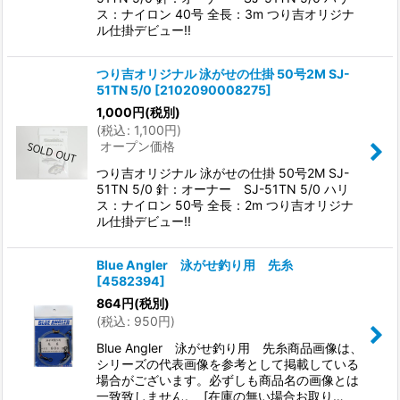
ス：ナイロン 40号 全長：3m つり吉オリジナ
ル仕掛デビュー!!
つり吉オリジナル 泳がせの仕掛 50号2M SJ-
51TN 5/0
[
2102090008275
]
1,000
円
(税別)
(
税込
:
1,100
円
)
オープン価格
つり吉オリジナル 泳がせの仕掛 50号2M SJ-
51TN 5/0 針：オーナー SJ-51TN 5/0 ハリ
ス：ナイロン 50号 全長：2m つり吉オリジナ
ル仕掛デビュー!!
Blue Angler 泳がせ釣り用 先糸
[
4582394
]
864
円
(税別)
(
税込
:
950
円
)
Blue Angler 泳がせ釣り用 先糸商品画像は、
シリーズの代表画像を参考として掲載している
場合がございます。必ずしも商品名の画像とは
一致致しません。 [在庫の無い場合お取り…