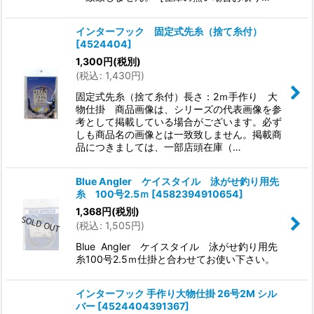
インターフック 固定式先糸（捨て糸付）
[
4524404
]
1,300
円
(税別)
(
税込
:
1,430
円
)
固定式先糸（捨て糸付）長さ：2ｍ手作り 大
物仕掛 商品画像は、シリーズの代表画像を参
考として掲載している場合がございます。必ず
しも商品名の画像とは一致致しません。掲載商
品につきましては、一部店頭在庫（…
Blue Angler ケイスタイル 泳がせ釣り用先
糸 100号2.5ｍ
[
4582394910654
]
1,368
円
(税別)
(
税込
:
1,505
円
)
Blue Angler ケイスタイル 泳がせ釣り用先
糸100号2.5ｍ仕掛と合わせてお使い下さい。
インターフック 手作り大物仕掛 26号2M シル
バー
[
4524404391367
]