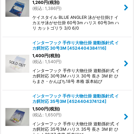
1,260
円
(税別)
(
税込
:
1,386
円
)
ケイスタイル BLUE ANGLER 泳がせ仕掛け イ
カエサ泳がせ仕掛 60号3m ハリス 60号3m ハ
リ カットゴリラ 3/0 6/0
インターフック 手作り大物仕掛 遊動孫針式 イ
カ餌対応 30号3M
[
4524404384116
]
1,400
円
(税別)
(
税込
:
1,540
円
)
インターフック 手作り大物仕掛 遊動孫針式 イ
カ餌対応 30号3M ハリス 30号 長さ 3M 針 ひ
らまさ・かんぱち18号 本格 坂本結び
インターフック 手作り大物仕掛 遊動孫針式 イ
カ餌対応 35号3M
[
4524404374124
]
1,500
円
(税別)
(
税込
:
1,650
円
)
インターフック 手作り大物仕掛 遊動孫針式 イ
カ餌対応 35号3M ハリス 35号 長さ 3M 針 ひ