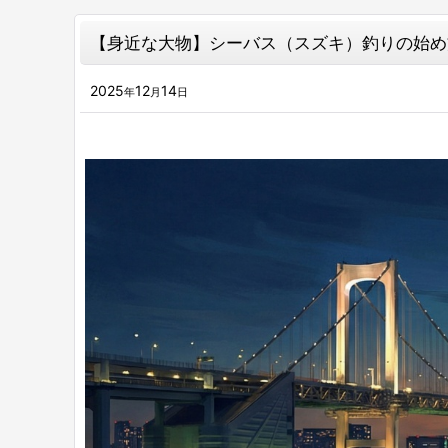
【身近な大物】シーバス（スズキ）釣りの始め
2025
12
14
年
月
日