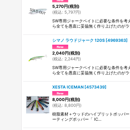
5,270
円
(税別)
(
税込
:
5,797
円
)
SW専用ジャークベイトに必要な条件を考
ら全てを愚直に妥協無く作り上げたのがラ
シマノ ラウドジャーク 120S
[
4969363
]
2,040
円
(税別)
(
税込
:
2,244
円
)
SW専用ジャークベイトに必要な条件を考
ら全てを愚直に妥協無く作り上げたのがラ
XESTA ICEMAN
[
4573439
]
8,000
円
(税別)
(
税込
:
8,800
円
)
樹脂素材＋ウッドのハイブリットポッパー ド
ーティングポッパー「 IC…