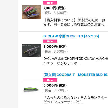
並び順
:
7,900
円
(税別)
(
税込
:
8,690
円
)
【購入制限について】 新製品のため、お
ます。同一名義による複数回のご注文も、
D-CLAW 水面CHOP!-TG
[
457135
]
3,000
円
(税別)
(
税込
:
3,300
円
)
D-CLAW 水面CHOP!-TGD-CLAW
ルエットながらしっか…
[新入荷]GOODBAIT MONSTER BND 19
5,000
円
(税別)
(
税込
:
5,500
円
)
「入ったのに喰わない」そんなモンスターゲーム
どのモンスターサイズが…