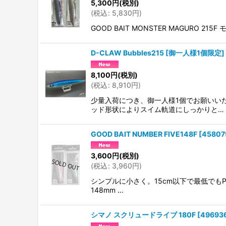
5,300
円
(税別)
(
税込
:
5,830
円
)
GOOD BAIT MONSTER MAGURO
D-CLAW Bubbles215 [御一人様1個限定]
8,100
円
(税別)
(
税込
:
8,910
円
)
少量入荷につき、御一人様1個でお願いい
ッド形状によりスイム軌道にしっかりと…
GOOD BAIT NUMBER FIVE148F
[
45807
3,600
円
(税別)
(
税込
:
3,960
円
)
シンプルに小さく。15cm以下で最低でもPE
148mm …
シマノ スクリュードライブ 180F
[
49693