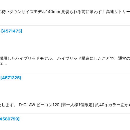
易いダウンサイズモデル140mm 見切られる前に喰わす！高速リトリーブ
S
[
4571473
]
採用したハイブリッドモデル。 ハイブリッド構造にしたことで、通常の
エ…
[
4571325
]
D-CLAW ビーコン120 [御一人様1個限定] 約40g カラー左から GH Iw
4580799
]