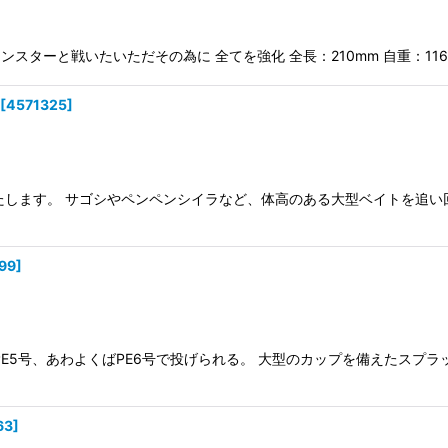
 215F モンスターと戦いたいただその為に 全てを強化 全長：210mm 自重：
[
4571325
]
たします。 サゴシやペンペンシイラなど、体高のある大型ベイトを追い
99
]
5号、あわよくばPE6号で投げられる。 大型のカップを備えたスプラッシュペン
63
]