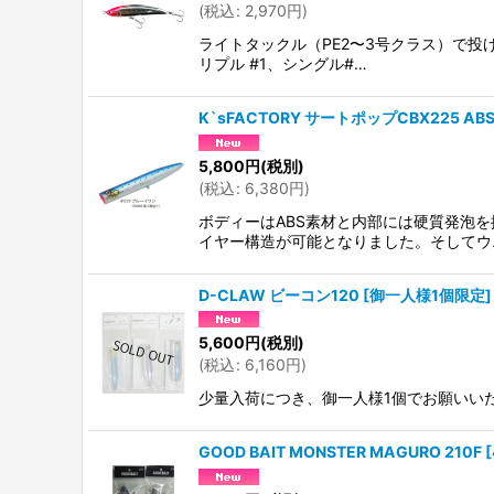
(
税込
:
2,970
円
)
ライトタックル（PE2〜3号クラス）で投げ
リプル #1、シングル#…
K`sFACTORY サートポップCBX225 AB
5,800
円
(税別)
(
税込
:
6,380
円
)
ボディーはABS素材と内部には硬質発泡を
イヤー構造が可能となりました。そしてウ
D-CLAW ビーコン120 [御一人様1個限定]
5,600
円
(税別)
(
税込
:
6,160
円
)
少量入荷につき、御一人様1個でお願いいたします。 
GOOD BAIT MONSTER MAGURO 210F
[