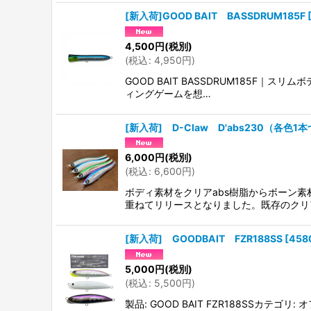
[新入荷]GOOD BAIT BASSDRUM185F
4,500
円
(税別)
(
税込
:
4,950
円
)
GOOD BAIT BASSDRUM185F｜
ィングゲームを想…
[新入荷] D-Claw D'abs230（各色1
6,000
円
(税別)
(
税込
:
6,600
円
)
ボディ素材をクリアabs樹脂からボーン
重ねてリリースとなりました。既存のクリ
[新入荷] GOODBAIT FZR188SS
[
458
5,000
円
(税別)
(
税込
:
5,500
円
)
製品: GOOD BAIT FZR188SS