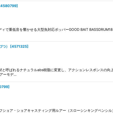
[
4580799
]
スリムボディで重低音を響かせる大型魚対応ポッパーGOOD BAIT BASSDR
本づつ）
[
4571325
]
素材と呼ばれるナチュラルabs樹脂に変更し、アクションレスポンスの
アーモデ…
0799
]
カテゴリ: オフショア・ショアキャスティング用ルアー（スローシンキングペンシル