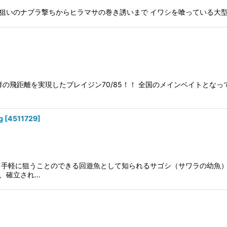
48SS キハダ狙いのナブラ撃ちからヒラマサの巻き誘いまで イワシを喰っている大
群の飛距離を実現したブレイジン70/85！！ 全国のメインベイトとな
g
[
4511729
]
ら手軽に狙うことのできる回遊魚として知られるサゴシ（サワラの幼魚
、確立され…