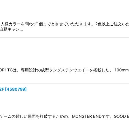
絞り込む
一人様カラーを問わず1個までとさせていただきます。2色以上ご注文い
自動キャン…
 水面CHOP!-TGは、専用設計の成型タングステンウエイトを搭載した、 10
2F
[
4580799
]
の難しい局面を打破するための、MONSTER BNDです。GOOD BAIT 