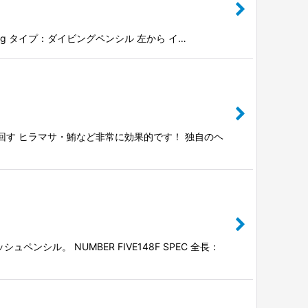
116g タイプ：ダイビングペンシル 左から イ…
回す ヒラマサ・鮪など非常に効果的です！ 独自のヘ
シル。 NUMBER FIVE148F SPEC 全長：