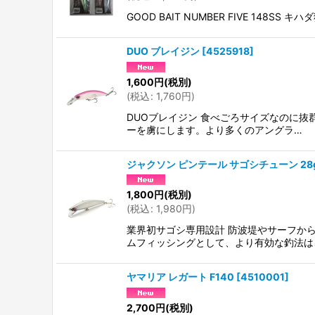
GOOD BAIT NUMBER FIVE 1
DUO ブレイジン
[
4525918
]
1,600
円
(税別)
(
税込
:
1,760
円
)
DUOブレイジン 食べごろサイズなのに抜
ーを虜にします。より多くのアングラ…
ジャクソン ピンテール サゴシチューン 28
1,800
円
(税別)
(
税込
:
1,980
円
)
業界初サゴシ専用設計 防波堤やサーフか
ムフィッシングとして、より有効な釣法は
ヤマリア レガート F140
[
4510001
]
2,700
円
(税別)