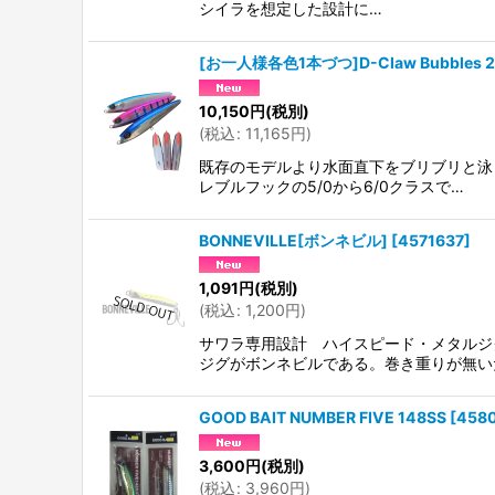
シイラを想定した設計に…
[お一人様各色1本づつ]D-Claw Bubbles 
10,150
円
(税別)
(
税込
:
11,165
円
)
既存のモデルより水面直下をブリブリと泳
レブルフックの5/0から6/0クラスで…
BONNEVILLE[ボンネビル]
[
4571637
]
1,091
円
(税別)
(
税込
:
1,200
円
)
サワラ専用設計 ハイスピード・メタルジ
ジグがボンネビルである。巻き重りが無い
GOOD BAIT NUMBER FIVE 148SS
[
458
3,600
円
(税別)
(
税込
:
3,960
円
)