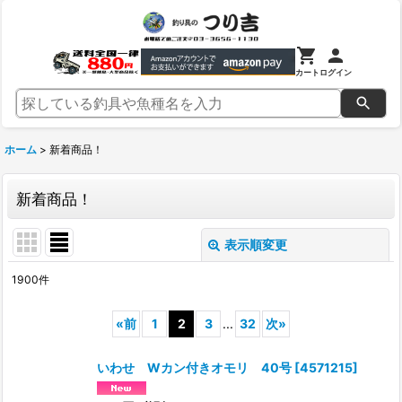
カート
ログイン
ホーム
>
新着商品！
新着商品！
表示順変更
閉じる
1900
件
表示数
:
«
前
1
2
3
...
32
次
»
並び順
:
いわせ Wカン付きオモリ 40号
[
4571215
]
絞り込む