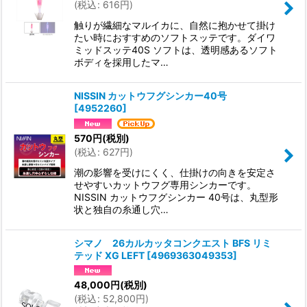
(
税込
:
616
円
)
触りが繊細なマルイカに、自然に抱かせて掛け
たい時におすすめのソフトスッテです。ダイワ
ミッドスッテ40S ソフトは、透明感あるソフト
ボディを採用したマ…
NISSIN カットウフグシンカー40号
[
4952260
]
570
円
(税別)
(
税込
:
627
円
)
潮の影響を受けにくく、仕掛けの向きを安定さ
せやすいカットウフグ専用シンカーです。
NISSIN カットウフグシンカー 40号は、丸型形
状と独自の糸通し穴…
シマノ 26カルカッタコンクエスト BFS リミ
テッド XG LEFT
[
4969363049353
]
48,000
円
(税別)
(
税込
:
52,800
円
)