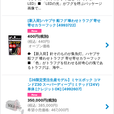
LED）■ 「LEDの光」がフグを呼ぶパッケージ
画像で…
[新入荷]ハヤブサ 船フグ 喰わせトラフグ 寄せ
寄せカラーフック
[
4993722
]
400
円
(税別)
(
税込
:
440
円
)
オープン価格
🐡 【新入荷】針そのものが集魚灯。ハヤブサ
船フグ 喰わせトラフグ 寄せ寄せカラーフック
■ 「色」がトラフグを狂わせる好奇心の塊であ
るトラフグは、海中…
【26限定受注生産モデル】ミヤエポック コマ
ンドZ30 スーパーディープリミテッド(24V)
単体 [クレジットOK]
[
4992607
]
350,000
円
(税別)
(
税込
:
385,000
円
)
希望小売価格
:
467,000
円