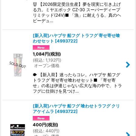
👹 【2026限定受注生産】夢を現実に引き上げ
る力。ミヤエポック CZ-30 スーパーディープ
リミテッド(24V)■ 「漁」に耐えうる、真のヘ
ビーデュ…
[新入荷]ハヤブサ 船フグ トラフグ 寄せ寄せ喰
わせセット
[
4993722
]
1,084
円
(税別)
(
税込
:
1,192
円
)
オープン価格
🐡 【新入荷】迷ったらコレ。ハヤブサ 船フグ
トラフグ 寄せ寄せ喰わせセット■ 「寄せ寄
せ」の名は伊達じゃない広大な海の中で、トラ
フグに仕掛けを見つけ…
[新入荷]ハヤブサ 船フグ 喰わせトラフグ クリ
アケイムラ
[
4993722
]
400
円
(税別)
(
税込
:
440
円
)