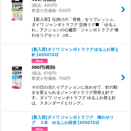
(
税込
:
440
円
)
希望小売価格
:
500
円
【新入荷】仕掛けの「骨格」をリフレッシュ。
ダイワ ジャンボトラフグ 交換リグ■ 「ゆるふ
わ」アクションの心臓部「ジャンボトラフグ 喰
わせリグセット（ゆ…
[新入荷]ダイワ ジャンボトラフグ ゆるふわ替え
針
[
4550133
]
560
円
(税別)
(
税込
:
616
円
)
希望小売価格
:
700
円
その日の当たりアクションに合わせて、針の動
きを変えられるジャンボトラフグ用替え針で
す。ダイワ ジャンボトラフグ ゆるふわ替え針
は、スタンダードとロング…
[新入荷]ダイワ ジャンボトラフグ 喰わせリ
グ ３本 ゆるふわ段差
[
4550133
]