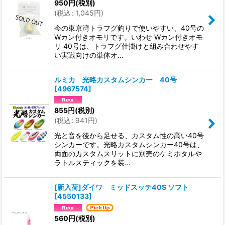
950
円
(税別)
(
税込
:
1,045
円
)
今の東京湾トラフグ釣りで使いやすい、40号の
Wカン付きオモリです。いわせ Wカン付きオモ
リ 40号は、トラフグ仕掛けと組み合わせやす
い実戦向けの単体オ…
ルミカ 光略カスタムシンカー 40号
[
4967574
]
855
円
(税別)
(
税込
:
941
円
)
光と音を後から足せる、カスタム性の高い40号
シンカーです。光略カスタムシンカー40号は、
両面のカスタムスリットに別売のケミホタルや
ラトルスティックを装…
[新入荷]ダイワ ミッドスッテ40S ソフト
[
4550133
]
560
円
(税別)