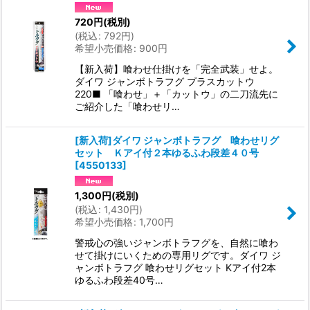
720
円
(税別)
(
税込
:
792
円
)
希望小売価格
:
900
円
【新入荷】喰わせ仕掛けを「完全武装」せよ。
ダイワ ジャンボトラフグ プラスカットウ
220■ 「喰わせ」＋「カットウ」の二刀流先に
ご紹介した「喰わせリ…
[新入荷]ダイワ ジャンボトラフグ 喰わせリグ
セット Ｋアイ付２本ゆるふわ段差４０号
[
4550133
]
1,300
円
(税別)
(
税込
:
1,430
円
)
希望小売価格
:
1,700
円
警戒心の強いジャンボトラフグを、自然に喰わ
せて掛けにいくための専用リグです。ダイワ ジ
ャンボトラフグ 喰わせリグセット Kアイ付2本
ゆるふわ段差40号…