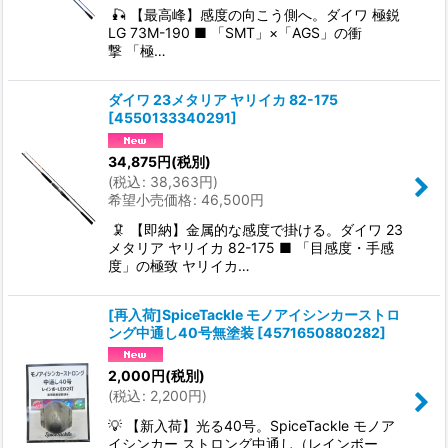
🎣 【最高峰】感度の向こう側へ。ダイワ 極鋭
LG 73M-190 ■ 「SMT」×「AGS」の衝
撃 「極…
ダイワ 23メタリア ヤリイカ 82-175
[
4550133340291
]
34,875
円
(税別)
(
税込
:
38,363
円
)
希望小売価格
:
46,500
円
🦑 【即納】金属的な感度で掛ける。ダイワ 23
メタリア ヤリイカ 82-175 ■ 「目感度・手感
度」の極致 ヤリイカ…
[再入荷]SpiceTackle モノアイシンカーストロ
ング中通し40号無塗装
[
4571650880282
]
2,000
円
(税別)
(
税込
:
2,200
円
)
💡 【新入荷】光る40号。SpiceTackle モノア
イシンカー ストロング中通し（レインボー