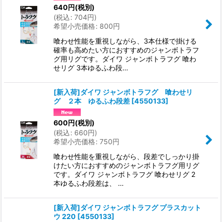
640
円
(税別)
(
税込
:
704
円
)
希望小売価格
:
800
円
喰わせ性能を重視しながら、3本仕様で掛ける
確率も高めたい方におすすめのジャンボトラフ
グ用リグです。ダイワ ジャンボトラフグ 喰わ
せリグ 3本ゆるふわ段…
[新入荷]ダイワ ジャンボトラフグ 喰わせリ
グ ２本 ゆるふわ段差
[
4550133
]
600
円
(税別)
(
税込
:
660
円
)
希望小売価格
:
750
円
喰わせ性能を重視しながら、段差でしっかり掛
けたい方におすすめのジャンボトラフグ用リグ
です。ダイワ ジャンボトラフグ 喰わせリグ 2
本ゆるふわ段差は、 …
[新入荷]ダイワ ジャンボトラフグ プラスカット
ウ 220
[
4550133
]