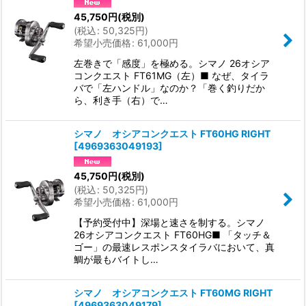
45,750
円
(税別)
(
税込
:
50,325
円
)
希望小売価格
:
61,000
円
左巻きで「感度」を極める。シマノ 26オシア
コンクエスト FT61MG（左）■ なぜ、タイラ
バで「左ハンドル」なのか？「巻く釣りだか
ら、利き手（右）で…
シマノ オシアコンクエスト FT60HG RIGHT
[
4969363049193
]
45,750
円
(税別)
(
税込
:
50,325
円
)
希望小売価格
:
61,000
円
【予約受付中】深場と速さを制する。シマノ
26オシアコンクエスト FT60HG■ 「タッチ＆
ゴー」の最速レスポンスタイラバにおいて、真
鯛が最もバイトし…
シマノ オシアコンクエスト FT60MG RIGHT
[
4969363049179
]