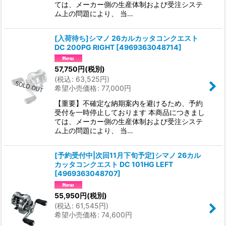
ては、メーカー側の生産体制および受注システ
ム上の問題により、 当…
[入荷待ち]シマノ 26カルカッタコンクエスト
DC 200PG RIGHT
[
4969363048714
]
57,750
円
(税別)
(
税込
:
63,525
円
)
希望小売価格
:
77,000
円
【重要】不確定な納期案内を避けるため、予約
受付を一時停止しております 本商品につきまし
ては、メーカー側の生産体制および受注システ
ム上の問題により、 当…
[予約受付中|次回11月下旬予定]シマノ 26カル
カッタコンクエスト DC 101HG LEFT
[
4969363048707
]
55,950
円
(税別)
(
税込
:
61,545
円
)
希望小売価格
:
74,600
円