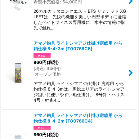
希望小売価格
:
64,000
円
26カルカッタコンクエスト BFS リミテッド XG
LEFTは、先鋭の機能を美しい円型ボディに凝縮
したベイトフィネス専用機に、水中の情報に指
先で触れ…
アマノ釣具 ライトシマアジ仕掛け房総用 から
鈎仕様 8-4-3m
[
T00766C5
]
860
円
(税別)
(
税込
:
946
円
)
オープン価格
アマノ釣具 ライトシマアジ仕掛け 房総用 から
鈎仕様 8-4-3mは、房総エリアのライトシマア
ジ狙いに使いやすい船仕掛け。 8号針・ハリス
4号・幹糸4…
アマノ釣具 ライトシマアジ仕掛け房総用 から
鈎仕様 8-4-2m
[
T00766C4
]
860
円
(税別)