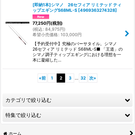
[即納1本]シマノ 26セフィア リミテッド ティ
ップエギングS68ML-S
[
4969363274328
]
77,250
円
(税別)
(
税込
:
84,975
円
)
希望小売価格
:
103,000
円
【予約受付中】究極のバーサタイル。シマノ
26セフィア リミテッド S68ML-S■ 「王道」の
シマノ調子ティップエギングにおける理想を一
本に凝縮した…
«
前
1
2
3
...
32
次
»
カテゴリで絞り込む
特集で絞り込む
☆つり吉オリジナルブランド[FRONTIER]~フロンティア~
☆つり吉オリジナルリール・カスタムパーツ
2026年新製品情報局
ホーム