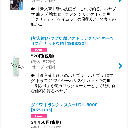
オープン価格
🐡 【新入荷】賢い奴ほど、これで釣る。ハヤブ
サ 船フグ 喰わせトラフグ クリアケイムラ■
「クリア」×「ケイムラ」の魔術Xデーで多くの
船が…
[新入荷]ハヤブサ 船フグ トラフグ ワイヤーハ
リス付 カットウ鈎
[
4993722
]
520
円
(税別)
(
税込
:
572
円
)
オープン価格
🐡 【新入荷】鋭さのハヤブサ。ハヤブサ 船フ
グ トラフグ ワイヤーハリス付 カットウ鈎■
「刺さり」が違うフックメーカーとして絶対的
な信頼を誇るハヤブ…
ダイワ トランクマスターHD III 8000
[
4550133
]
34,450
円
(税別)
(
税込
:
37,895
円
)