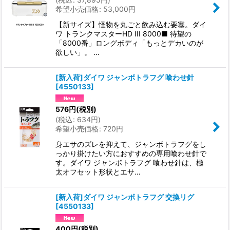
希望小売価格
:
53,000
円
【新サイズ】怪物を丸ごと飲み込む要塞。ダイ
ワ トランクマスターHD III 8000■ 待望の
「8000番」ロングボディ「もっとデカいのが
欲しい」。 …
[新入荷]ダイワ ジャンボトラフグ 喰わせ針
[
4550133
]
576
円
(税別)
(
税込
:
634
円
)
希望小売価格
:
720
円
身エサのズレを抑えて、ジャンボトラフグをし
っかり掛けたい方におすすめの専用喰わせ針で
す。ダイワ ジャンボトラフグ 喰わせ針は、極
太オフセット形状とエサ…
[新入荷]ダイワ ジャンボトラフグ 交換リグ
[
4550133
]
400
円
(税別)