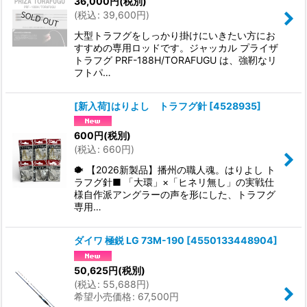
36,000
円
(税別)
(
税込
:
39,600
円
)
大型トラフグをしっかり掛けにいきたい方にお
すすめの専用ロッドです。ジャッカル プライザ
トラフグ PRF-188H/TORAFUGU は、強靭なリ
フトパ…
[新入荷]はりよし トラフグ針
[
4528935
]
600
円
(税別)
(
税込
:
660
円
)
🐡 【2026新製品】播州の職人魂。はりよし ト
ラフグ針■ 「大環」×「ヒネリ無し」の実戦仕
様自作派アングラーの声を形にした、トラフグ
専用…
ダイワ 極鋭 LG 73M-190
[
4550133448904
]
50,625
円
(税別)
(
税込
:
55,688
円
)
希望小売価格
:
67,500
円