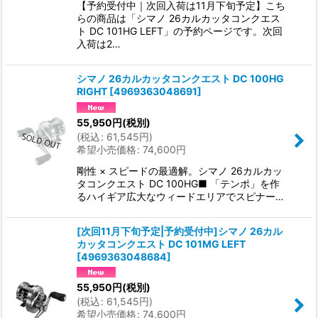
【予約受付中｜次回入荷は11月下旬予定】こち
らの商品は「シマノ 26カルカッタコンクエス
ト DC 101HG LEFT」の予約ページです。次回
入荷は2…
シマノ 26カルカッタコンクエスト DC 100HG
RIGHT
[
4969363048691
]
55,950
円
(税別)
(
税込
:
61,545
円
)
希望小売価格
:
74,600
円
剛性 × スピードの最適解。シマノ 26カルカッ
タコンクエスト DC 100HG■ 「テンポ」を作
るハイギア広大なウィードエリアでスピナー…
[次回11月下旬予定|予約受付中]シマノ 26カル
カッタコンクエスト DC 101MG LEFT
[
4969363048684
]
55,950
円
(税別)
(
税込
:
61,545
円
)
希望小売価格
:
74,600
円