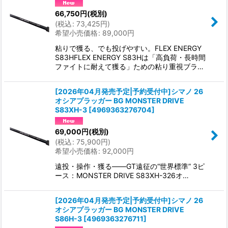
66,750
円
(税別)
(
税込
:
73,425
円
)
希望小売価格
:
89,000
円
粘りで獲る、でも投げやすい。FLEX ENERGY
S83HFLEX ENERGY S83Hは「高負荷・長時間
ファイトに耐えて獲る」ための粘り重視ブラ…
[2026年04月発売予定|予約受付中]シマノ 26
オシアプラッガー BG MONSTER DRIVE
S83XH-3
[
4969363276704
]
69,000
円
(税別)
(
税込
:
75,900
円
)
希望小売価格
:
92,000
円
遠投・操作・獲る——GT遠征の“世界標準” 3ピ
ース：MONSTER DRIVE S83XH-326オ…
[2026年04月発売予定|予約受付中]シマノ 26
オシアプラッガー BG MONSTER DRIVE
S86H-3
[
4969363276711
]