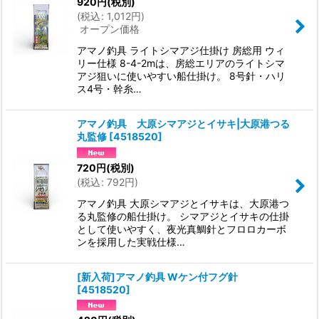
920
円
(税別)
(
税込
:
1,012
円
)
オープン価格
アマノ釣具 ライトシマアジ仕掛け 房総用 ウィ
リー仕様 8-4-2mは、房総エリアのライトシマ
アジ狙いに使いやすい船仕掛け。 8号針・ハリ
ス4号・幹糸…
アマノ釣具 大原シマアジとイサキ|大原港つる
丸監修
[
4518520
]
720
円
(税別)
(
税込
:
792
円
)
アマノ釣具 大原シマアジとイサキは、大原港つ
る丸監修の船仕掛け。 シマアジとイサキの仕掛
として使いやすく、夜光真鯛針とフロロカーボ
ンを採用した実戦仕様…
[新入荷]アマノ釣具 Wケン付フグ針
[
4518520
]