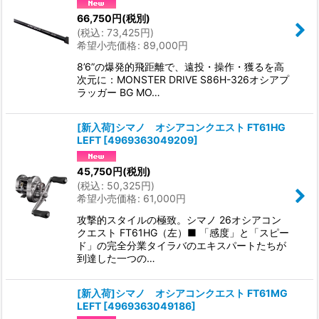
66,750
円
(税別)
(
税込
:
73,425
円
)
希望小売価格
:
89,000
円
8’6”の爆発的飛距離で、遠投・操作・獲るを高
次元に：MONSTER DRIVE S86H-326オシアプ
ラッガー BG MO…
[新入荷]シマノ オシアコンクエスト FT61HG
LEFT
[
4969363049209
]
45,750
円
(税別)
(
税込
:
50,325
円
)
希望小売価格
:
61,000
円
攻撃的スタイルの極致。シマノ 26オシアコン
クエスト FT61HG（左）■ 「感度」と「スピー
ド」の完全分業タイラバのエキスパートたちが
到達した一つの…
[新入荷]シマノ オシアコンクエスト FT61MG
LEFT
[
4969363049186
]