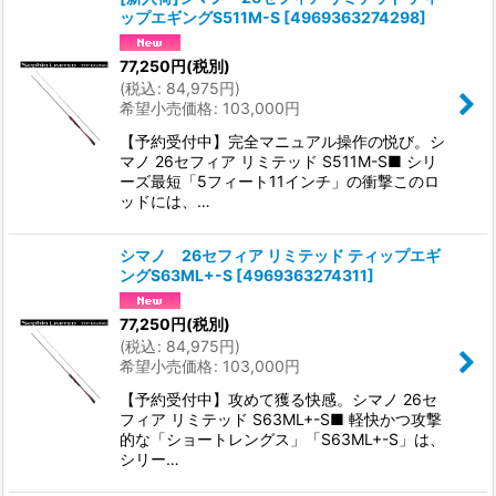
ップエギングS511M-S
[
4969363274298
]
77,250
円
(税別)
(
税込
:
84,975
円
)
希望小売価格
:
103,000
円
【予約受付中】完全マニュアル操作の悦び。シ
マノ 26セフィア リミテッド S511M-S■ シリ
ーズ最短「5フィート11インチ」の衝撃このロ
ッドには、…
シマノ 26セフィア リミテッド ティップエギ
ングS63ML+-S
[
4969363274311
]
77,250
円
(税別)
(
税込
:
84,975
円
)
希望小売価格
:
103,000
円
【予約受付中】攻めて獲る快感。シマノ 26セ
フィア リミテッド S63ML+-S■ 軽快かつ攻撃
的な「ショートレングス」「S63ML+-S」は、
シリー…