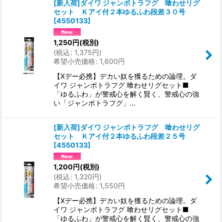
[新入荷]ダイワ ジャンボトラフグ 喰わせリグ
セット Ｋアイ付２本ゆるふわ段差３０号
[
4550133
]
1,250
円
(税別)
(
税込
:
1,375
円
)
希望小売価格
:
1,600
円
【Xデー必携】デカい奴を獲るための論理。ダ
イワ ジャンボトラフグ 喰わせリグセット■
「ゆるふわ」が警戒心を解く賢く、警戒心の強
い「ジャンボトラフグ」…
[新入荷]ダイワ ジャンボトラフグ 喰わせリグ
セット Ｋアイ付２本ゆるふわ段差２５号
[
4550133
]
1,200
円
(税別)
(
税込
:
1,320
円
)
希望小売価格
:
1,550
円
【Xデー必携】デカい奴を獲るための論理。ダ
イワ ジャンボトラフグ 喰わせリグセット■
「ゆるふわ」が警戒心を解く賢く、警戒心の強