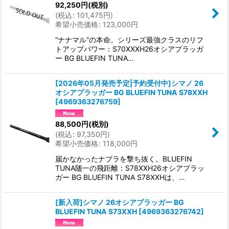
92,250
円
(税別)
(
税込
:
101,475
円
)
希望小売価格
:
123,000
円
“ナナマル”の本命。シリーズ最強クラスのリフ
トアップパワー：S70XXXH26オシアプラッガ
ー BG BLUEFIN TUNA…
[2026年05月発売予定|予約受付中]シマノ 26
オシアプラッガー BG BLUEFIN TUNA S78XXH
[
4969363276759
]
88,500
円
(税別)
(
税込
:
97,350
円
)
希望小売価格
:
118,000
円
届かなかったナブラを撃ち抜く。BLUEFIN
TUNA随一の飛距離：S78XXH26オシアプラッ
ガー BG BLUEFIN TUNA S78XXHは、…
[新入荷]シマノ 26オシアプラッガー BG
BLUEFIN TUNA S73XXH
[
4969363276742
]