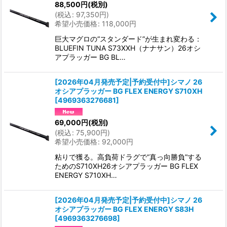
88,500
円
(税別)
(
税込
:
97,350
円
)
希望小売価格
:
118,000
円
巨大マグロの“スタンダード”が生まれ変わる：
BLUEFIN TUNA S73XXH（ナナサン）26オシ
アプラッガー BG BL…
[2026年04月発売予定|予約受付中]シマノ 26
オシアプラッガー BG FLEX ENERGY S710XH
[
4969363276681
]
69,000
円
(税別)
(
税込
:
75,900
円
)
希望小売価格
:
92,000
円
粘りで獲る。高負荷ドラグで“真っ向勝負”する
ためのS710XH26オシアプラッガー BG FLEX
ENERGY S710XH…
[2026年04月発売予定|予約受付中]シマノ 26
オシアプラッガー BG FLEX ENERGY S83H
[
4969363276698
]