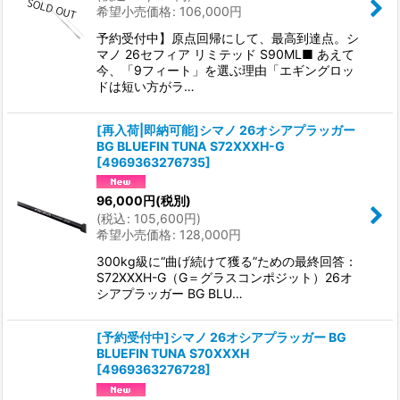
希望小売価格
:
106,000
円
予約受付中】原点回帰にして、最高到達点。シ
マノ 26セフィア リミテッド S90ML■ あえて
今、「9フィート」を選ぶ理由「エギングロッ
ドは短い方がラ…
[再入荷|即納可能]シマノ 26オシアプラッガー
BG BLUEFIN TUNA S72XXXH-G
[
4969363276735
]
96,000
円
(税別)
(
税込
:
105,600
円
)
希望小売価格
:
128,000
円
300kg級に“曲げ続けて獲る”ための最終回答：
S72XXXH-G（G＝グラスコンポジット）26オ
シアプラッガー BG BLU…
[予約受付中]シマノ 26オシアプラッガー BG
BLUEFIN TUNA S70XXXH
[
4969363276728
]