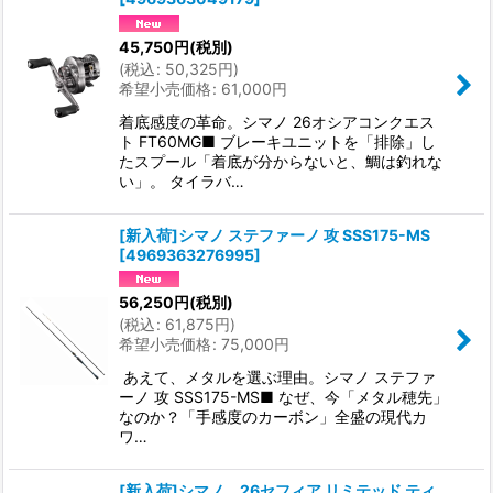
45,750
円
(税別)
(
税込
:
50,325
円
)
希望小売価格
:
61,000
円
着底感度の革命。シマノ 26オシアコンクエス
ト FT60MG■ ブレーキユニットを「排除」し
たスプール「着底が分からないと、鯛は釣れな
い」。 タイラバ…
[新入荷]シマノ ステファーノ 攻 SSS175-MS
[
4969363276995
]
56,250
円
(税別)
(
税込
:
61,875
円
)
希望小売価格
:
75,000
円
あえて、メタルを選ぶ理由。シマノ ステファ
ーノ 攻 SSS175-MS■ なぜ、今「メタル穂先」
なのか？「手感度のカーボン」全盛の現代カ
ワ…
[新入荷]シマノ 26セフィア リミテッド ティ