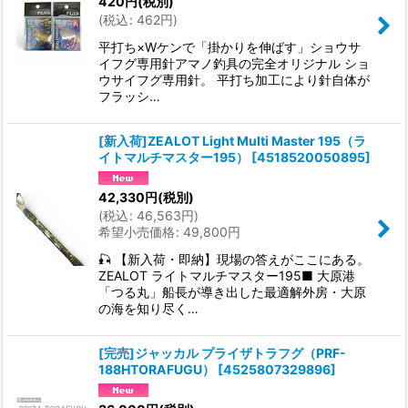
420
円
(税別)
(
税込
:
462
円
)
平打ち×Wケンで「掛かりを伸ばす」ショウサ
イフグ専用針アマノ釣具の完全オリジナル ショ
ウサイフグ専用針。 平打ち加工により針自体が
フラッシ…
[新入荷]ZEALOT Light Multi Master 195（ラ
イトマルチマスター195）
[
4518520050895
]
42,330
円
(税別)
(
税込
:
46,563
円
)
希望小売価格
:
49,800
円
🎣 【新入荷・即納】現場の答えがここにある。
ZEALOT ライトマルチマスター195■ 大原港
「つる丸」船長が導き出した最適解外房・大原
の海を知り尽く…
[完売]ジャッカル プライザトラフグ（PRF-
188HTORAFUGU）
[
4525807329896
]