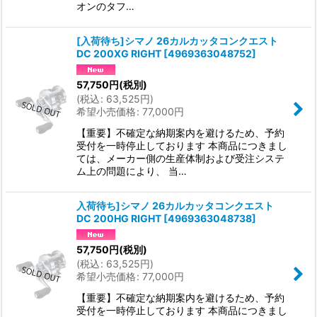
オンのタフ…
[入荷待ち]シマノ 26カルカッタコンクエスト
DC 200XG RIGHT
[
4969363048752
]
57,750
円
(税別)
(
税込
:
63,525
円
)
希望小売価格
:
77,000
円
【重要】不確定な納期案内を避けるため、予約
受付を一時停止しております 本商品につきまし
ては、メーカー側の生産体制および受注システ
ム上の問題により、 当…
入荷待ち]シマノ 26カルカッタコンクエスト
DC 200HG RIGHT
[
4969363048738
]
57,750
円
(税別)
(
税込
:
63,525
円
)
希望小売価格
:
77,000
円
【重要】不確定な納期案内を避けるため、予約
受付を一時停止しております 本商品につきまし