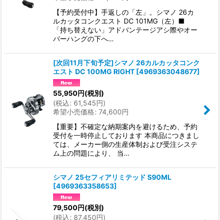
【予約受付中】手返しの「左」。シマノ 26カ
ルカッタコンクエスト DC 101MG（左）■
「持ち替えない」アドバンテージアシ際やオー
バーハングの下へ…
[次回11月下旬予定]シマノ 26カルカッタコンク
エスト DC 100MG RIGHT
[
4969363048677
]
55,950
円
(税別)
(
税込
:
61,545
円
)
希望小売価格
:
74,600
円
【重要】不確定な納期案内を避けるため、予約
受付を一時停止しております 本商品につきまし
ては、メーカー側の生産体制および受注システ
ム上の問題により、 当…
シマノ 25セフィアリミテッド S90ML
[
4969363358653
]
79,500
円
(税別)
(
税込
:
87,450
円
)