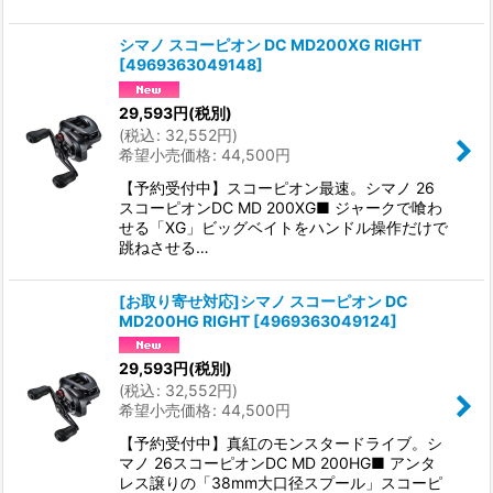
シマノ スコーピオン DC MD200XG RIGHT
[
4969363049148
]
29,593
円
(税別)
(
税込
:
32,552
円
)
希望小売価格
:
44,500
円
【予約受付中】スコーピオン最速。シマノ 26
スコーピオンDC MD 200XG■ ジャークで喰わ
せる「XG」ビッグベイトをハンドル操作だけで
跳ねさせる…
[お取り寄せ対応]シマノ スコーピオン DC
MD200HG RIGHT
[
4969363049124
]
29,593
円
(税別)
(
税込
:
32,552
円
)
希望小売価格
:
44,500
円
【予約受付中】真紅のモンスタードライブ。シ
マノ 26スコーピオンDC MD 200HG■ アンタ
レス譲りの「38mm大口径スプール」スコーピ